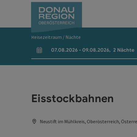
Accesskey
Accesskey
Accesskey
Accesskey
Accesskey
Accesskey
Zum Inhalt
Zur Navigation
Zum Seitenanfang
Zur Kontaktseite
Zum Impressum
Zur Startseite
[0]
[7]
[1]
[5]
[3]
[2]
Reisezeitraum / Nächte
07.08.2026
-
09.08.2026
,
2
Nächte
An- und Abreisefelder
Eisstockbahnen
Neustift im Mühlkreis, Oberösterreich, Österr