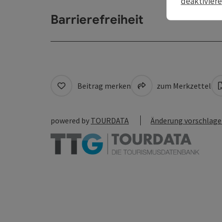
deaktivier
Barrierefreiheit
Beitrag merken
zum Merkzettel
powered by
TOURDATA
Änderung vorschlag