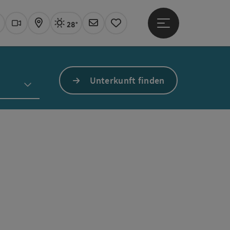
28°
Hauptmenü öffne
Aktuelles Wetter
Linz, sonnig
uchen
Webcams
Karte
Newsletter
Merkzettel
Unterkunft finden