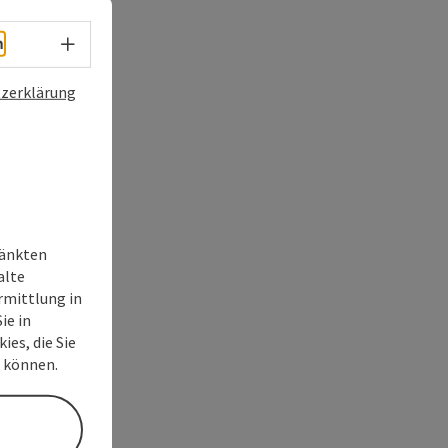
Sprachwahl - Menü öffnen
h
zerklärung
ränkten
alte
rmittlung in
ie in
ies, die Sie
n können.