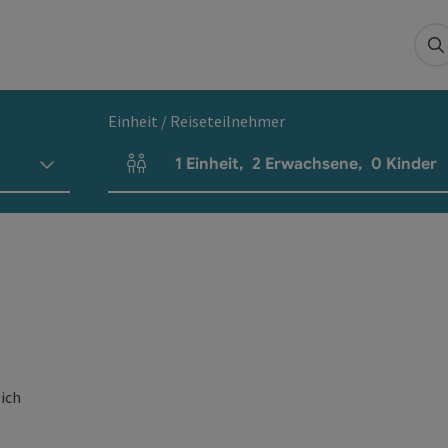
S
Einheit / Reiseteilnehmer
1
Einheit
,
2
Erwachsene
,
0
Kinder
Einheitenanzahl und Personenfelder
eich