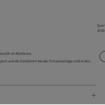
Spor
414
ustift im Mühlkreis.
port und die Eisbahnen bei der Freizeitanlage sind in den