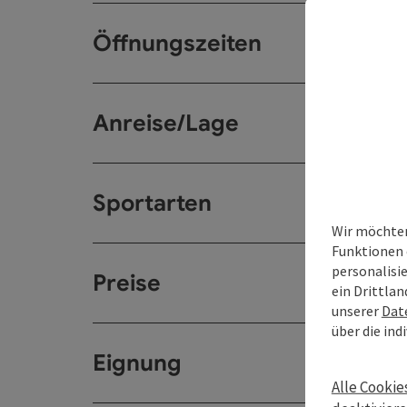
Öffnungszeiten
Anreise/Lage
Sportarten
Wir möchten
Funktionen 
personalisi
Preise
ein Drittlan
unserer
Dat
über die ind
Eignung
Alle Cookie