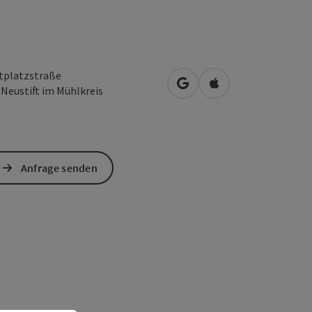
tplatzstraße
in Google Maps öffnen
in Apple Maps öffn
3
Neustift im Mühlkreis
Anfrage senden