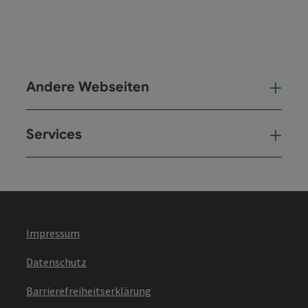
Andere Webseiten
And
Services
Ser
Impressum
Datenschutz
Barrierefreiheitserklärung