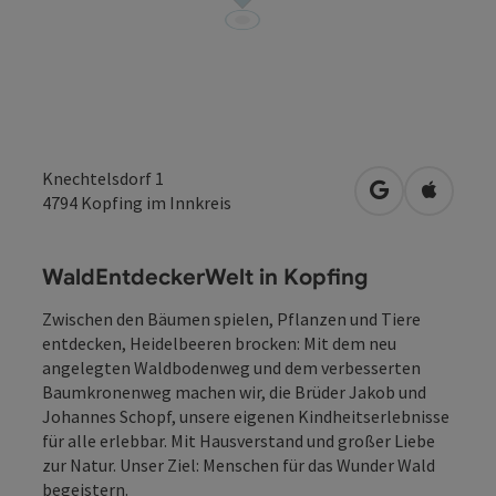
Knechtelsdorf 1
in Google Map
in Apple
4794
Kopfing im Innkreis
WaldEntdeckerWelt in Kopfing
Zwischen den Bäumen spielen, Pflanzen und Tiere
entdecken, Heidelbeeren brocken: Mit dem neu
angelegten Waldbodenweg und dem verbesserten
Baumkronenweg machen wir, die Brüder Jakob und
Johannes Schopf, unsere eigenen Kindheitserlebnisse
für alle erlebbar. Mit Hausverstand und großer Liebe
zur Natur. Unser Ziel: Menschen für das Wunder Wald
begeistern.