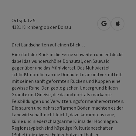
Ortsplatz 5
in Google Map
in Apple
4131
Kirchberg ob der Donau
Drei Landschaften auf einen Blick…
Hier darf der Blick in die Ferne schweifen und entdeckt
dabei das wunderschöne Donautal, den Sauwald
gegenüber und das Mühlviertel. Das Mühlviertel
schließt nördlich an die Donauleitn an und vermittelt
mit seinen sanft geformten Rücken und Kuppen eine
gewisse Ruhe. Den geologischen Untergrund bilden
Granite und Gneise, die da und dort als markante
Felsbildungen und Verwitterungsformenhervortreten.
Die sauren und nährstoffarmen Böden machten es der
Landwirtschaft nicht leicht, dazu kommt das raue,
kühle und niederschlagsarme Klima der Hochlagen.
Regionstypisch sind hügelige Kulturlandschaften
(Bühel), die diverse Feldgehölze enthalten.