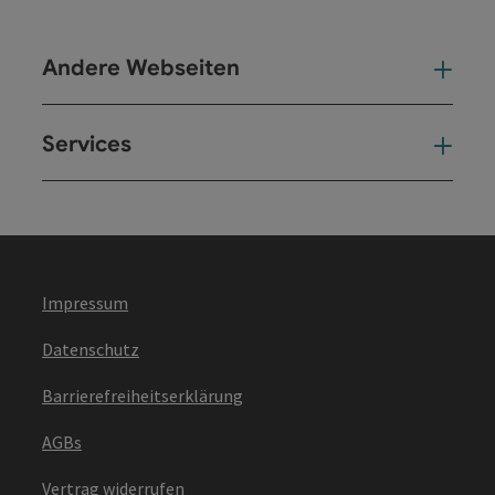
Andere Webseiten
And
Services
Ser
Impressum
Datenschutz
Barrierefreiheitserklärung
AGBs
Vertrag widerrufen