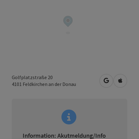
Golfplatzstraße 20
in Google Map
in Apple
4101
Feldkirchen an der Donau
Information: Akutmeldung/Info