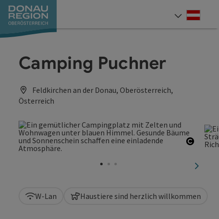
Accesskey
Accesskey
Accesskey
Accesskey
Accesskey
Accesskey
Zum Inhalt
Zur Navigation
Zum Seitenanfang
Zur Kontaktseite
Zum Impressum
Zur Startseite
[0]
[7]
[1]
[5]
[3]
[2]
Deut
Sprach
Camping Puchner
Feldkirchen an der Donau, Oberösterreich,
Österreich
Copyri
nächst
W-Lan
Haustiere sind herzlich willkommen