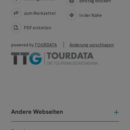
Beitrag drucken
zum Merkzettel
In der Nähe
PDF erstellen
powered by
TOURDATA
Änderung vorschlagen
Andere Webseiten
And