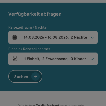
Verfügbarkeit abfragen
Reisezeitraum / Nächte
14.08.2026
-
16.08.2026
,
2
Nächte
An- und Abreisefelder
Einheit / Reiseteilnehmer
1
Einheit
,
2
Erwachsene
,
0
Kinder
Einheitenanzahl und Personenfelder
Suchen
Wir haben für die Suchanfrage leider kein