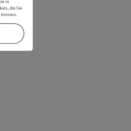
ie in
ies, die Sie
n können.