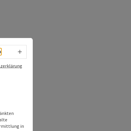
Sprachwahl - Menü öffnen
h
zerklärung
ränkten
alte
rmittlung in