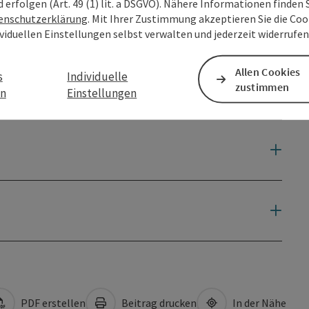
d erfolgen (Art. 49 (1) lit. a DSGVO). Nähere Informationen finden S
enschutzerklärung
. Mit Ihrer Zustimmung akzeptieren Sie die Cook
ividuellen Einstellungen selbst verwalten und jederzeit widerrufe
Allen Cookies
s
Individuelle
zustimmen
en
Einstellungen
PDF erstellen
Beitrag drucken
In der Nähe