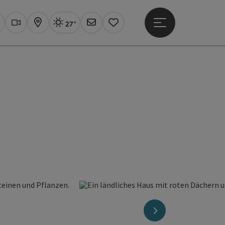
27°
Hauptmenü öffne
Aktuelles Wetter
Linz, sonnig
uchen
Webcams
Karte
Newsletter
Merkzettel
nächstes Element