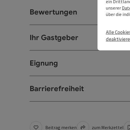
ein Drittlan
unserer
Dat
Bewertungen
über die ind
Alle Cookie
Ihr Gastgeber
deaktivier
Eignung
Barrierefreiheit
Beitrag merken
zum Merkzettel