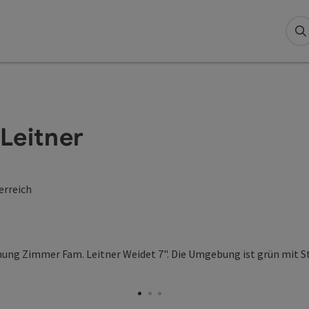
S
Leitner
erreich