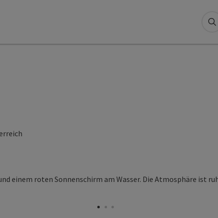
S
erreich