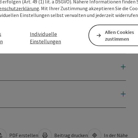
d erfolgen (Art. 49 (1) lit. a DSGVO). Nähere Informationen finden S
enschutzerklärung
. Mit Ihrer Zustimmung akzeptieren Sie die Cook
ividuellen Einstellungen selbst verwalten und jederzeit widerrufe
Allen Cookies
s
Individuelle
zustimmen
en
Einstellungen
PDF erstellen
Beitrag drucken
In der Nähe