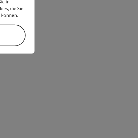
ie in
ies, die Sie
n können.