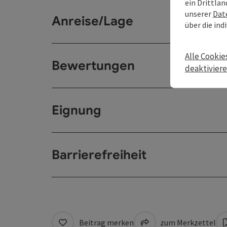
ein Drittlan
unserer
Dat
Anreise/Lage
über die ind
Alle Cookie
Bewertungen
deaktivier
Eignung
Barrierefreiheit
Beitrag merken
zum Merkzettel