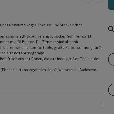
in Google Map
in Apple
g des Donauradweges. Imbisse und Steckerlfisch.
inen schönen Blick auf den historischen Schiffermarkt
mer mit 28 Betten. Die Zimmer sind alle mit
h bieten wir eine komfortable, große Ferienwohnung für 2
eine eigene Fahrradgarage.
he“, frisch aus der Donau, die zu einem großen Teil aus der
n (Fischerkartenausgabe im Haus), Wasserschi, Badeseen.