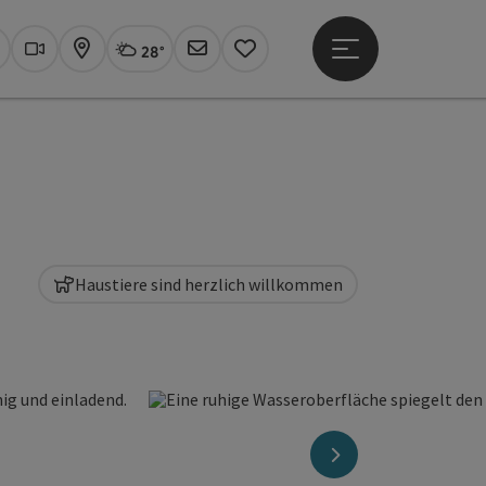
28°
Hauptmenü öffne
Aktuelles Wetter
Linz, wolkig
uchen
Webcams
Karte
Newsletter
Merkzettel
Haustiere sind herzlich willkommen
nächstes Element