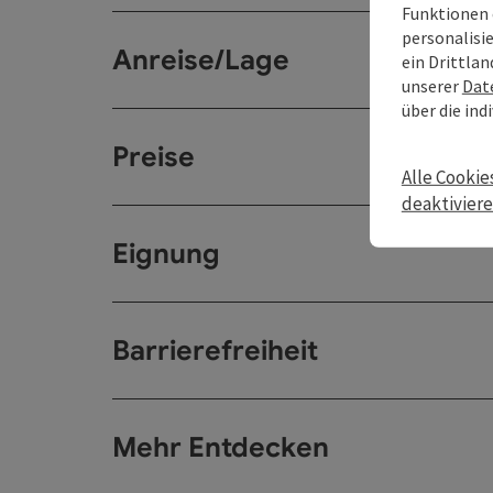
Funktionen 
personalisi
Anreise/Lage
ein Drittlan
unserer
Dat
über die ind
Preise
Alle Cookie
deaktivier
Eignung
Barrierefreiheit
Mehr Entdecken