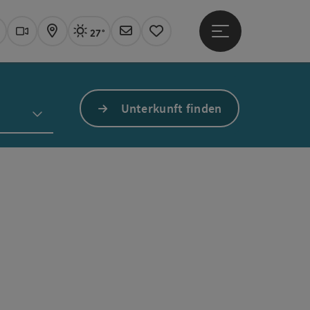
27°
Hauptmenü öffne
Aktuelles Wetter
Linz, sonnig
uchen
Webcams
Karte
Newsletter
Merkzettel
Unterkunft finden