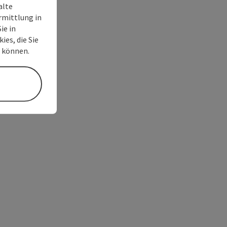
alte
rmittlung in
ie in
ies, die Sie
n können.