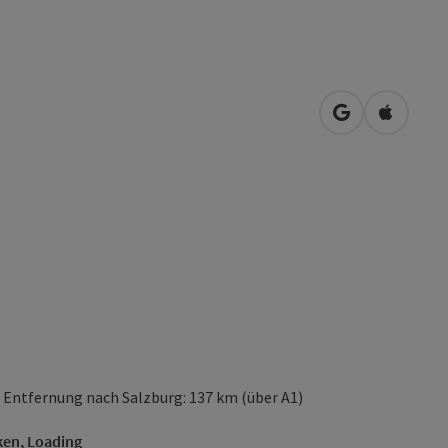
in Google Map
in Apple
 Entfernung nach Salzburg: 137 km (über A1)
ken, Loading