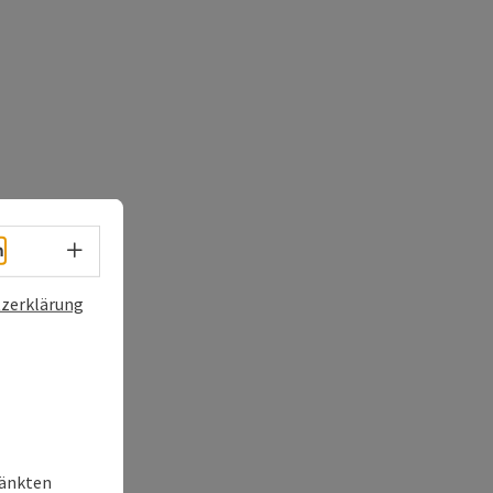
Sprachwahl - Menü öffnen
h
zerklärung
ränkten