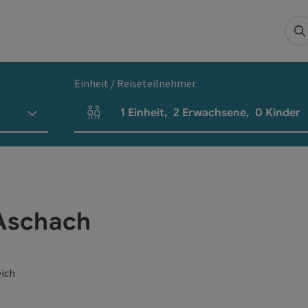
S
Einheit / Reiseteilnehmer
1
Einheit
,
2
Erwachsene
,
0
Kinder
Einheitenanzahl und Personenfelder
 Aschach
eich