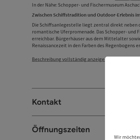
In der Nähe: Schopper- und Fischermuseum Ascha
Zwischen Schiffstradition und Outdoor-Erlebnis 
Die Schiffsanlegestelle liegt zentral direkt neb
romantische Uferpromenade. Das Schopper- und F
erreichbar. Bürgerhäuser aus dem Mittelalter sowi
Renaissancezeit in den Farben des Regenbogens er
Beschreibung vollständig anzeigen
Kontakt
Öffnungszeiten
Wir möchten