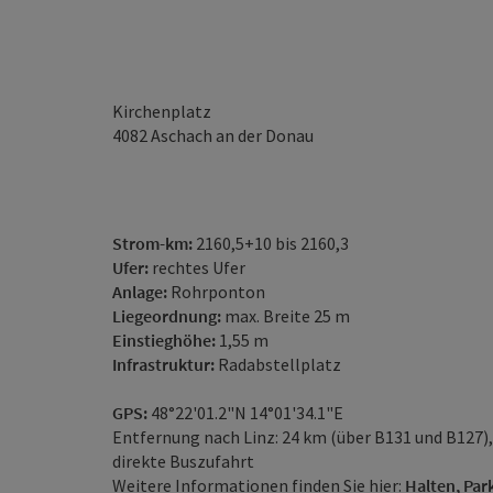
Kirchenplatz
4082
Aschach an der Donau
Strom-km:
2160,5+10 bis 2160,3
Ufer:
rechtes Ufer
Anlage:
Rohrponton
Liegeordnung:
max. Breite 25 m
Einstieghöhe:
1,55 m
Infrastruktur:
Radabstellplatz
GPS:
48°22'01.2"N 14°01'34.1"E
Entfernung nach Linz: 24 km (über B131 und B127),
direkte Buszufahrt
Weitere Informationen finden Sie hier:
Halten, Par