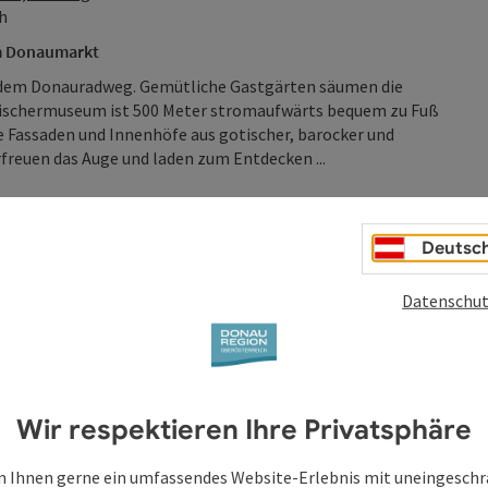
ch
im Donaumarkt
en dem Donauradweg. Gemütliche Gastgärten säumen die
ischermuseum ist 500 Meter stromaufwärts bequem zu Fuß
e Fassaden und Innenhöfe aus gotischer, barocker und
freuen das Auge und laden zum Entdecken ...
Deutsc
Datenschut
Wir respektieren Ihre Privatsphäre
 Ihnen gerne ein umfassendes Website-Erlebnis mit uneingesch