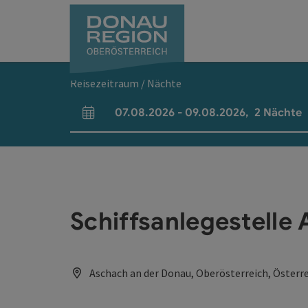
Accesskey
Accesskey
Accesskey
Accesskey
Accesskey
Accesskey
Zum Inhalt
Zur Navigation
Zum Seitenanfang
Zur Kontaktseite
Zum Impressum
Zur Startseite
[0]
[7]
[1]
[5]
[3]
[2]
Reisezeitraum / Nächte
07.08.2026
-
09.08.2026
,
2
Nächte
An- und Abreisefelder
Schiffsanlegestelle
Aschach an der Donau, Oberösterreich, Österr