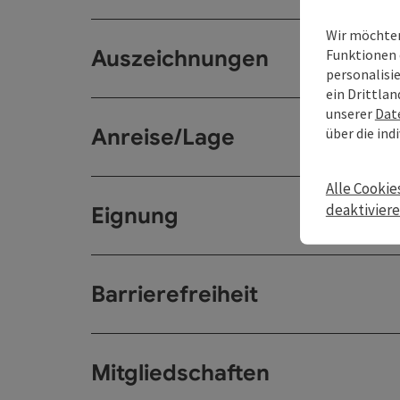
Wir möchten
Auszeichnungen
Funktionen 
personalisi
ein Drittlan
unserer
Dat
Anreise/Lage
über die ind
Alle Cookie
deaktivier
Eignung
Barrierefreiheit
Mitgliedschaften