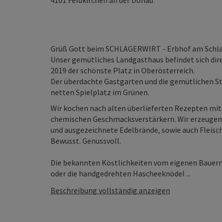
4101
Feldkirchen an der Donau
Grüß Gott beim SCHLAGERWIRT - Erbhof am Schla
Unser gemütliches Landgasthaus befindet sich di
2019 der schönste Platz in Oberösterreich.
Der überdachte Gastgarten und die gemütlichen Stu
netten Spielplatz im Grünen.
Wir kochen nach alten überlieferten Rezepten mi
chemischen Geschmacksverstärkern. Wir erzeugen
und ausgezeichnete Edelbrände, sowie auch Fleisc
Bewusst. Genussvoll.
Die bekannten Köstlichkeiten vom eigenen Bauern
oder die handgedrehten Hascheeknödel ...
Beschreibung vollständig anzeigen