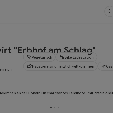
S
rt "Erbhof am Schlag"
Vegetarisch
Bike Ladestation
Haustiere sind herzlich willkommen
Gas
erreich