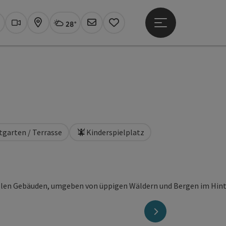
28°
Hauptmenü öffne
Aktuelles Wetter
Linz, wolkig
uchen
Webcams
Karte
Newsletter
Merkzettel
tgarten / Terrasse
Kinderspielplatz
nächstes Element