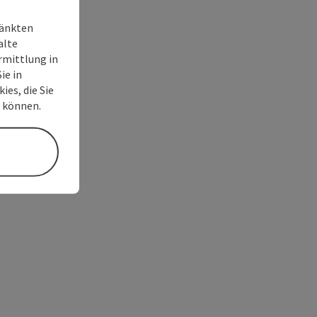
ränkten
alte
rmittlung in
ie in
ies, die Sie
n können.