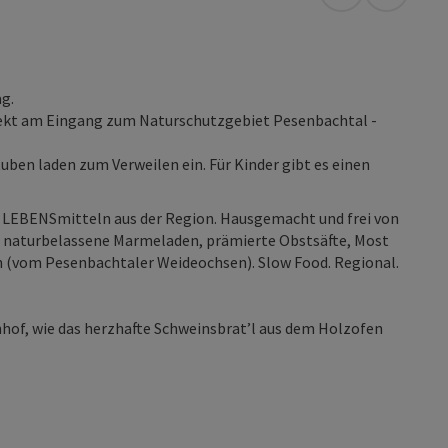
in Google Map
in Apple
g.
rekt am Eingang zum Naturschutzgebiet Pesenbachtal -
ben laden zum Verweilen ein. Für Kinder gibt es einen
t LEBENSmitteln aus der Region. Hausgemacht und frei von
 naturbelassene Marmeladen, prämierte Obstsäfte, Most
h (vom Pesenbachtaler Weideochsen). Slow Food. Regional.
hof, wie das herzhafte Schweinsbrat’l aus dem Holzofen