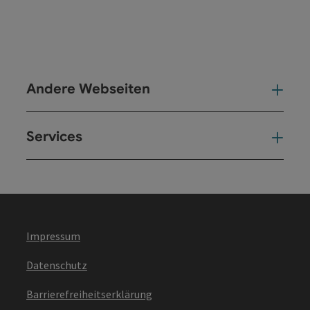
Andere Webseiten
And
Services
Ser
Impressum
Datenschutz
Barrierefreiheitserklärung