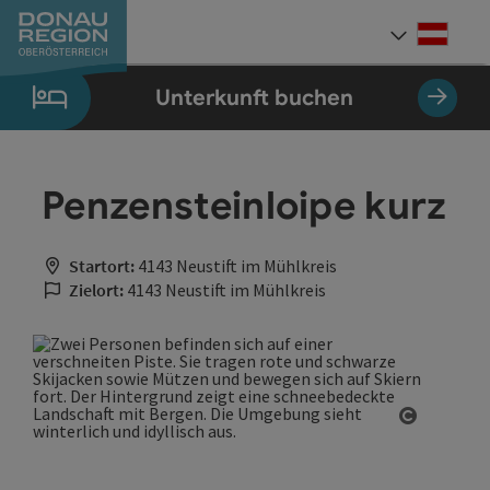
Accesskey
Accesskey
Accesskey
Accesskey
Accesskey
Accesskey
Zum Inhalt
Zur Navigation
Zum Seitenanfang
Zur Kontaktseite
Zum Impressum
Zur Startseite
[0]
[7]
[1]
[5]
[3]
[2]
Deut
Sprach
Unterkunft buchen
Penzensteinloipe kurz
Startort:
4143 Neustift im Mühlkreis
Zielort:
4143 Neustift im Mühlkreis
Copyrigh