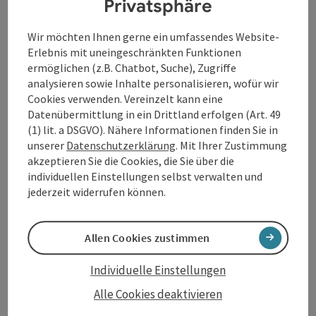
Privatsphäre
oder
Pühret - Ortsplatz 578 m
Wir möchten Ihnen gerne ein umfassendes Website-
Erlebnis mit uneingeschränkten Funktionen
ermöglichen (z.B. Chatbot, Suche), Zugriffe
analysieren sowie Inhalte personalisieren, wofür wir
Tour und Routeninformationen
Cookies verwenden. Vereinzelt kann eine
Datenübermittlung in ein Drittland erfolgen (Art. 49
(1) lit. a DSGVO). Nähere Informationen finden Sie in
Öffnungszeiten
unserer
Datenschutzerklärung
. Mit Ihrer Zustimmung
akzeptieren Sie die Cookies, die Sie über die
individuellen Einstellungen selbst verwalten und
Anreise/Lage
jederzeit widerrufen können.
Preise
Allen Cookies zustimmen
Individuelle Einstellungen
Eignung
Alle Cookies deaktivieren