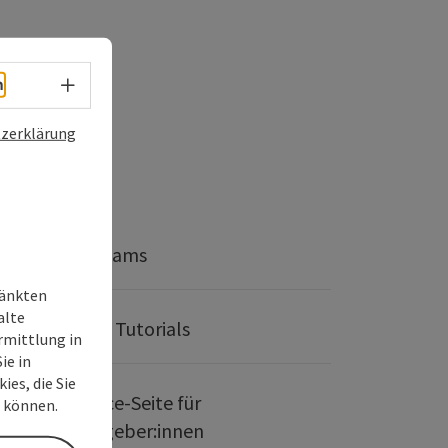
Sprachwahl - Menü öffnen
h
zerklärung
Webcams
ränkten
alte
Video Tutorials
rmittlung in
ie in
ies, die Sie
Service-Seite für
n können.
Gastgeber:innen