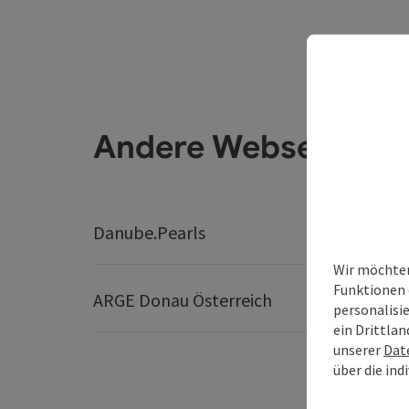
Andere Webseiten
Danube.Pearls
Best Tr
Wir möchten
Funktionen 
ARGE Donau Österreich
personalisi
ein Drittlan
unserer
Dat
über die ind