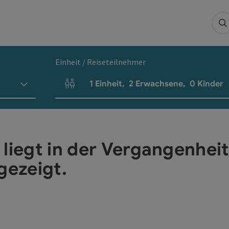
S
Einheit / Reiseteilnehmer
1
Einheit
,
2
Erwachsene
,
0
Kinder
Einheitenanzahl und Personenfelder
 liegt in der Vergangenhei
gezeigt.