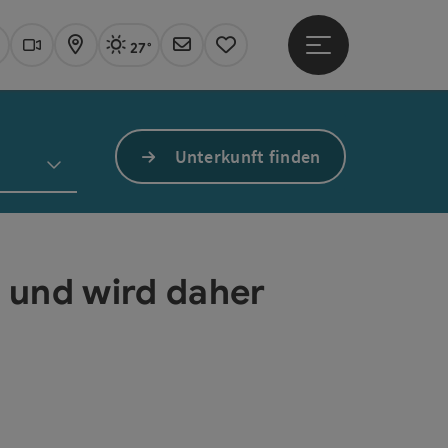
27°
Hauptmenü öffne
Aktuelles Wetter
Linz, sonnig
uchen
Webcams
Karte
Newsletter
Merkzettel
Unterkunft finden
t und wird daher