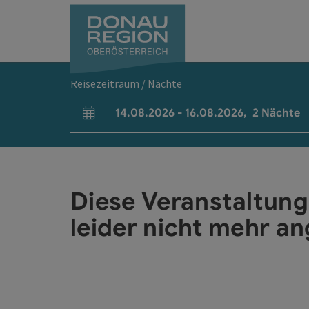
Accesskey
Accesskey
Accesskey
Accesskey
Accesskey
Accesskey
Zum Inhalt
Zur Navigation
Zum Seitenanfang
Zur Kontaktseite
Zum Impressum
Zur Startseite
[0]
[7]
[1]
[5]
[3]
[2]
Reisezeitraum / Nächte
14.08.2026
-
16.08.2026
,
2
Nächte
An- und Abreisefelder
Diese Veranstaltung
leider nicht mehr an