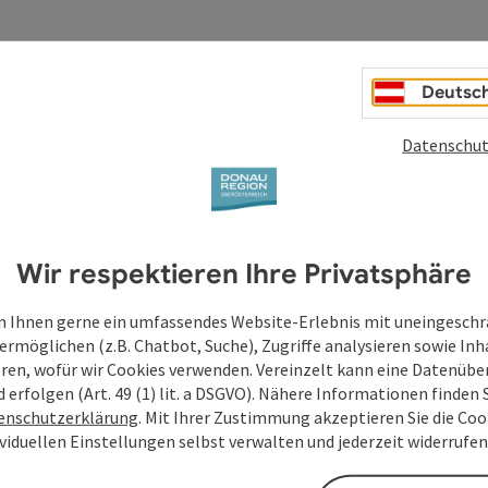
Deutsc
Datenschut
Services
Wir respektieren Ihre Privatsphäre
ails of Austria
Donau-Shop
 Ihnen gerne ein umfassendes Website-Erlebnis mit uneingesch
ermöglichen (z.B. Chatbot, Suche), Zugriffe analysieren sowie Inh
Donau App
eren, wofür wir Cookies verwenden. Vereinzelt kann eine Datenübe
d erfolgen (Art. 49 (1) lit. a DSGVO). Nähere Informationen finden S
enschutzerklärung
. Mit Ihrer Zustimmung akzeptieren Sie die Cook
ividuellen Einstellungen selbst verwalten und jederzeit widerrufe
Servicebereich Reedereien