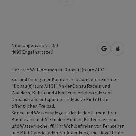
Nibelungenstraße 190
in Google Map
in Apple
4090
Engelhartszell
Herzlich Willkommen im Donau(t)raum AHOI
Sie sind Ihr eigener Kapitän im besonderen Zimmer
"Donau(t)raum AHOI". An der Donau Radeln und
Wandern, Kultur und Abenteuer erleben oder am
Donaustrand entspannen. Inklusive Eintritt im
öffentlichen Freibad.
Sonne und Wasser spiegeln sich in den Farben Ihrer
Kabine an Land. Sie finden Minibar, Kaffeemaschine
und Wasserkocher für Ihr Wohlbefinden vor. Fernseher
und Mini-Galerie laden zur Ablenkung und Liegestühle