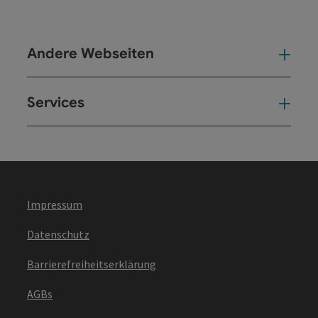
Andere Webseiten
And
Services
Ser
Impressum
Datenschutz
Barrierefreiheitserklärung
AGBs