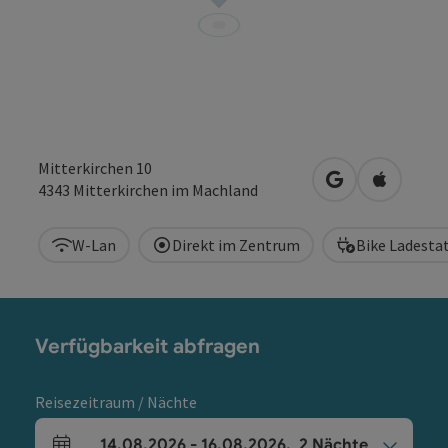
Mitterkirchen 10
in Google Maps
in Apple 
4343
Mitterkirchen im Machland
W-Lan
Direkt im Zentrum
Bike Ladesta
Verfügbarkeit abfragen
Reisezeitraum / Nächte
14.08.2026
-
16.08.2026
,
2
Nächte