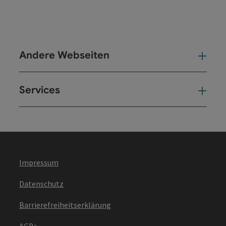
Andere Webseiten
And
Services
Ser
Impressum
Datenschutz
Barrierefreiheitserklärung
AGBs