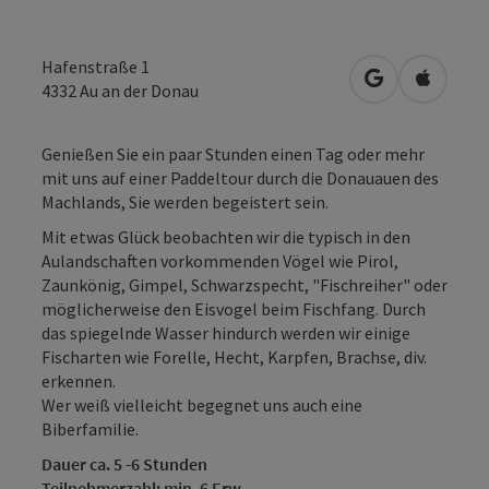
Hafenstraße 1
in Google Map
in Apple
4332
Au an der Donau
Genießen Sie ein paar Stunden einen Tag oder mehr
mit uns auf einer Paddeltour durch die Donauauen des
Machlands, Sie werden begeistert sein.
Mit etwas Glück beobachten wir die typisch in den
Aulandschaften vorkommenden Vögel wie Pirol,
Zaunkönig, Gimpel, Schwarzspecht, "Fischreiher" oder
möglicherweise den Eisvogel beim Fischfang. Durch
das spiegelnde Wasser hindurch werden wir einige
Fischarten wie Forelle, Hecht, Karpfen, Brachse, div.
erkennen.
Wer weiß vielleicht begegnet uns auch eine
Biberfamilie.
Dauer ca. 5 -6 Stunden
Teilnehmerzahl: min. 6 Erw.