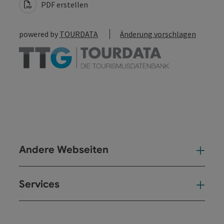
PDF erstellen
powered by
TOURDATA
Änderung vorschlagen
Andere Webseiten
And
Services
Ser