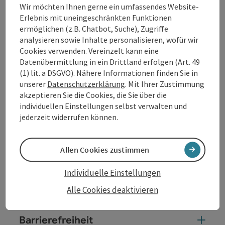
gefährdet. Auffällig ist die blau gefärbte Kehle
Wir möchten Ihnen gerne ein umfassendes Website-
der Männchen in ...
Erlebnis mit uneingeschränkten Funktionen
ermöglichen (z.B. Chatbot, Suche), Zugriffe
Beschreibung vollständig anzeigen
analysieren sowie Inhalte personalisieren, wofür wir
Cookies verwenden. Vereinzelt kann eine
Datenübermittlung in ein Drittland erfolgen (Art. 49
(1) lit. a DSGVO). Nähere Informationen finden Sie in
unserer
Datenschutzerklärung
. Mit Ihrer Zustimmung
Kontakt
akzeptieren Sie die Cookies, die Sie über die
individuellen Einstellungen selbst verwalten und
jederzeit widerrufen können.
Öffnungszeiten
Allen Cookies zustimmen
Anreise/Lage
Individuelle Einstellungen
Eignung
Alle Cookies deaktivieren
Barrierefreiheit