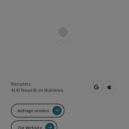
Rastplatz
in Google Maps
in Apple 
4143
Neustift im Mühlkreis
Anfrage senden
Zur Website