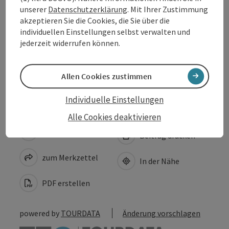
Preise
unserer
Datenschutzerklärung
. Mit Ihrer Zustimmung
akzeptieren Sie die Cookies, die Sie über die
individuellen Einstellungen selbst verwalten und
Eignung
jederzeit widerrufen können.
Barrierefreiheit
Allen Cookies zustimmen
Individuelle Einstellungen
Alle Cookies deaktivieren
Beitrag merken
Beitrag drucken
zum Merkzettel
In der Nähe
PDF erstellen
powered by
TOURDATA
Änderung vorschlagen