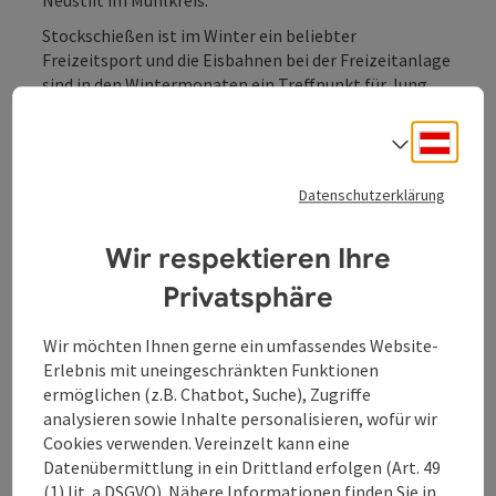
Neustift im Mühlkreis.
Stockschießen ist im Winter ein beliebter
Freizeitsport und die Eisbahnen bei der Freizeitanlage
sind in den Wintermonaten ein Treffpunkt für Jung
und Alt.
Deuts
Sprach
Datenschutzerklärung
Kontakt
Wir respektieren Ihre
Privatsphäre
Öffnungszeiten
Wir möchten Ihnen gerne ein umfassendes Website-
Erlebnis mit uneingeschränkten Funktionen
Anreise/Lage
ermöglichen (z.B. Chatbot, Suche), Zugriffe
analysieren sowie Inhalte personalisieren, wofür wir
Sportarten
Cookies verwenden. Vereinzelt kann eine
Datenübermittlung in ein Drittland erfolgen (Art. 49
(1) lit. a DSGVO). Nähere Informationen finden Sie in