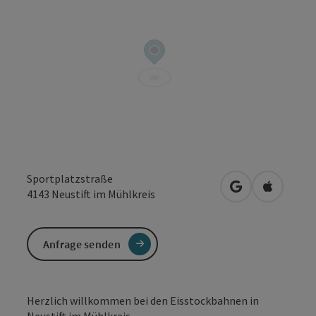
Sportplatzstraße
in Google Maps
in Apple 
4143
Neustift im Mühlkreis
Anfrage senden
Herzlich willkommen bei den Eisstockbahnen in