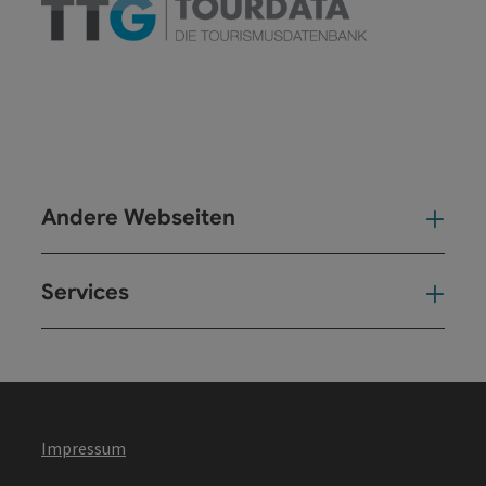
Andere Webseiten
And
Services
Ser
Impressum