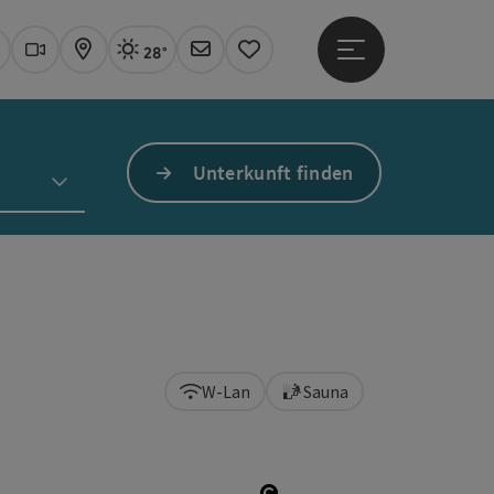
28°
Hauptmenü öffne
Aktuelles Wetter
Linz, sonnig
uchen
Webcams
Karte
Newsletter
Merkzettel
Unterkunft finden
W-Lan
Sauna