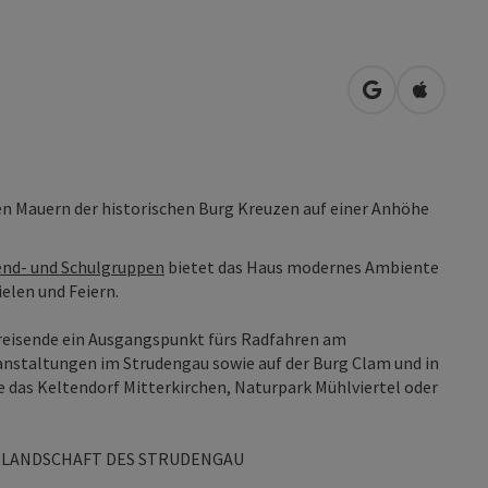
in Google Map
in Apple
n Mauern der historischen Burg Kreuzen auf einer Anhöhe
nd- und Schulgruppen
bietet das Haus modernes Ambiente
ielen und Feiern.
sreisende ein Ausgangspunkt fürs Radfahren am
staltungen im Strudengau sowie auf der Burg Clam und in
ie das Keltendorf Mitterkirchen, Naturpark Mühlviertel oder
RLANDSCHAFT DES STRUDENGAU