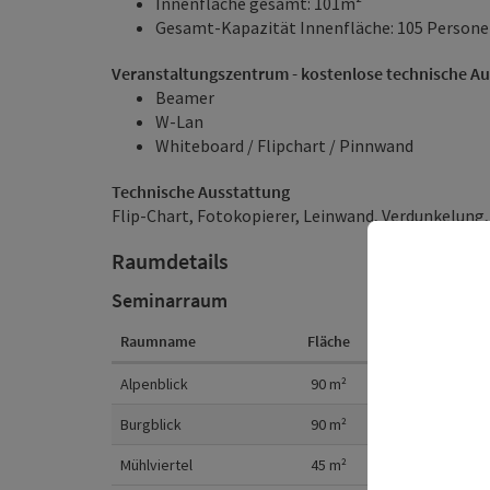
Innenfläche gesamt: 101m²
Gesamt-Kapazität Innenfläche: 105 Person
Veranstaltungszentrum - kostenlose technische A
Beamer
W-Lan
Whiteboard / Flipchart / Pinnwand
Technische Ausstattung
Flip-Chart, Fotokopierer, Leinwand, Verdunkelung
Raumdetails
Seminarraum
Raumname
Fläche
Kino
Raumdetails
Alpenblick
90
m²
70
Burgblick
90
m²
70
Mühlviertel
45
m²
30