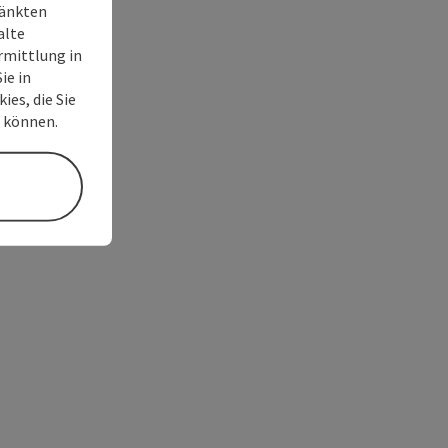
ränkten
alte
rmittlung in
ie in
ies, die Sie
n können.