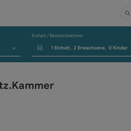
S
Einheit / Reiseteilnehmer
1
Einheit
,
2
Erwachsene
,
0
Kinder
Einheitenanzahl und Personenfelder
atz.Kammer