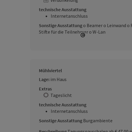
Verdunkelung
technische Ausstattung
Internetanschluss
Sonstige Ausstattung
o Beamer o Leinwand o F
Stifte für die Teilnehmer o W-Lan
Copyright öffnen
Mühlviertel
Lage:
im Haus
Extras
Tageslicht
technische Ausstattung
Internetanschluss
Sonstige Ausstattung
Burgambiente
Beschreibung
Tagungspauschalen ab € 47,00 