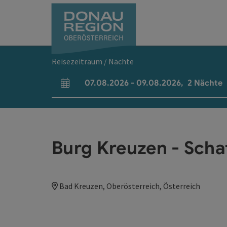
Accesskey
Accesskey
Accesskey
Accesskey
Accesskey
Accesskey
Zum Inhalt
Zur Navigation
Zum Seitenanfang
Zur Kontaktseite
Zum Impressum
Zur Startseite
[0]
[7]
[1]
[5]
[3]
[2]
Reisezeitraum / Nächte
07.08.2026
-
09.08.2026
,
2
Nächte
An- und Abreisefelder
Burg Kreuzen - Sch
Bad Kreuzen, Oberösterreich, Österreich