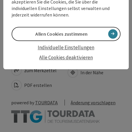
Eignung
akzeptieren Sie die Cookies, die Sie über die
individuellen Einstellungen selbst verwalten und
jederzeit widerrufen können.
Barrierefreiheit
Allen Cookies zustimmen
Individuelle Einstellungen
Beitrag merken
Alle Cookies deaktivieren
Beitrag drucken
zum Merkzettel
In der Nähe
PDF erstellen
powered by
TOURDATA
Änderung vorschlagen