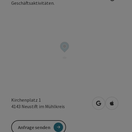
Copyrig
Kirchenplatz 1
in Google Maps
in Apple 
4143
Neustift im Mühlkreis
Anfrage senden