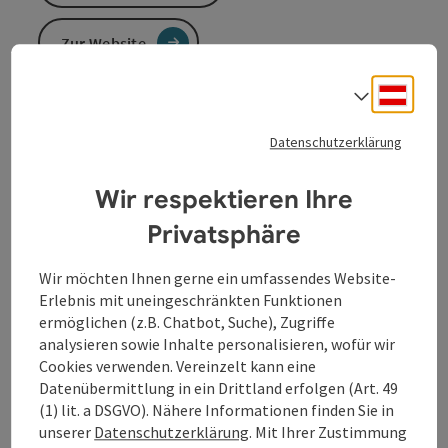
Zur Website
Deuts
Sprach
Herzlich willkommen beim ADEG Kaufhaus - Bäckerei
Datenschutzerklärung
Kurt Wöß
Wir respektieren Ihre
Privatsphäre
Kontakt
Wir möchten Ihnen gerne ein umfassendes Website-
Erlebnis mit uneingeschränkten Funktionen
ermöglichen (z.B. Chatbot, Suche), Zugriffe
Öffnungszeiten
analysieren sowie Inhalte personalisieren, wofür wir
Cookies verwenden. Vereinzelt kann eine
Datenübermittlung in ein Drittland erfolgen (Art. 49
Anreise/Lage
(1) lit. a DSGVO). Nähere Informationen finden Sie in
unserer
Datenschutzerklärung
. Mit Ihrer Zustimmung