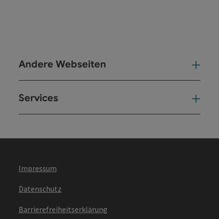
Andere Webseiten
And
Services
Ser
Impressum
Datenschutz
Barrierefreiheitserklärung