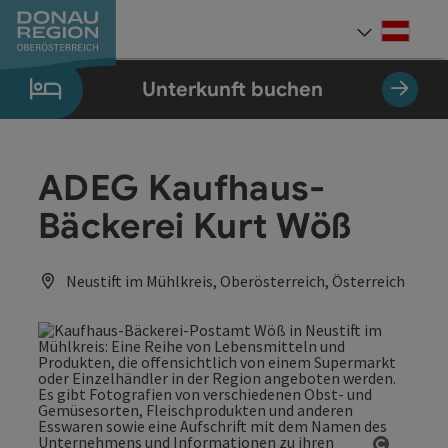
Accesskey
Accesskey
Accesskey
Accesskey
Accesskey
Accesskey
Zum Inhalt
Zur Navigation
Zum Seitenanfang
Zur Kontaktseite
Zum Impressum
Zur Startseite
[0]
[7]
[1]
[5]
[3]
[2]
Deut
Sprach
Unterkunft buchen
ADEG Kaufhaus-
Bäckerei Kurt Wöß
Neustift im Mühlkreis, Oberösterreich, Österreich