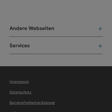
Andere Webseiten
And
Services
Ser
Impressum
Datenschutz
Barrierefreiheitserklärung