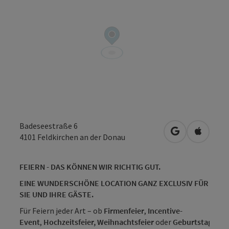
Badeseestraße 6
in Google Map
in Apple
4101
Feldkirchen an der Donau
FEIERN - DAS KÖNNEN WIR RICHTIG GUT.
EINE WUNDERSCHÖNE LOCATION GANZ EXCLUSIV FÜR
SIE UND IHRE GÄSTE.
Für Feiern jeder Art – ob
Firmenfeier
,
Incentive-
Event
,
Hochzeitsfeier,
Weihnachtsfeier
oder
Geburtstagsfeie