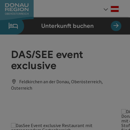
Accesskey
Accesskey
Accesskey
Accesskey
Accesskey
Accesskey
Zum Inhalt
Zur Navigation
Zum Seitenanfang
Zur Kontaktseite
Zum Impressum
Zur Startseite
[0]
[7]
[1]
[5]
[3]
[2]
Deut
Sprach
Unterkunft buchen
DAS/SEE event
exclusive
Feldkirchen an der Donau, Oberösterreich,
Österreich