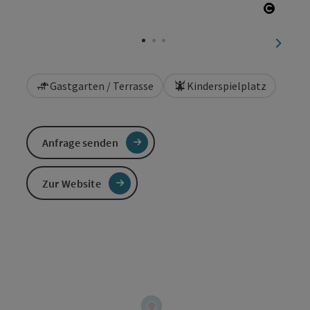
Copyri
nächst
Gastgarten / Terrasse
Kinderspielplatz
Anfrage senden
Zur Website