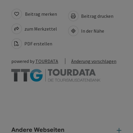
Beitrag merken
Beitrag drucken
zum Merkzettel
In der Nähe
PDF erstellen
powered by
TOURDATA
Änderung vorschlagen
Andere Webseiten
And