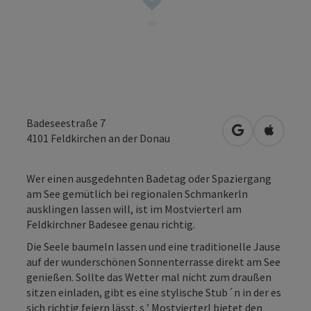
Badeseestraße 7
in Google Map
in Apple
4101
Feldkirchen an der Donau
Wer einen ausgedehnten Badetag oder Spaziergang
am See gemütlich bei regionalen Schmankerln
ausklingen lassen will, ist im Mostvierterl am
Feldkirchner Badesee genau richtig.
Die Seele baumeln lassen und eine traditionelle Jause
auf der wunderschönen Sonnenterrasse direkt am See
genießen. Sollte das Wetter mal nicht zum draußen
sitzen einladen, gibt es eine stylische Stub´n in der es
sich richtig feiern lässt. s ’ Mostvierterl bietet den