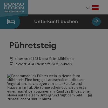
Accesskey
Accesskey
Accesskey
Accesskey
Accesskey
Accesskey
Zum Inhalt
Zur Navigation
Zum Seitenanfang
Zur Kontaktseite
Zum Impressum
Zur Startseite
[0]
[7]
[1]
[5]
[3]
[2]
Deut
Sprach
Unterkunft buchen
Pühretsteig
Startort:
4143 Neustift im Mühlkreis
Zielort:
4143 Neustift im Mühlkreis
Copyrigh