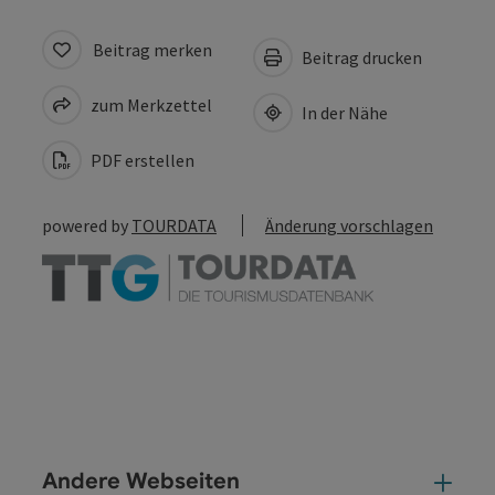
Beitrag merken
Beitrag drucken
zum Merkzettel
In der Nähe
PDF erstellen
powered by
TOURDATA
Änderung vorschlagen
Andere Webseiten
And