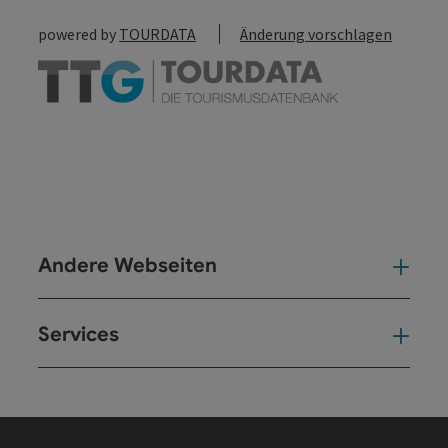
powered by
TOURDATA
Änderung vorschlagen
Andere Webseiten
And
Services
Ser