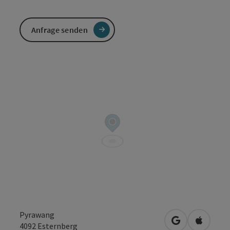
Anfrage senden
Pyrawang
in Google Map
in Apple
4092
Esternberg