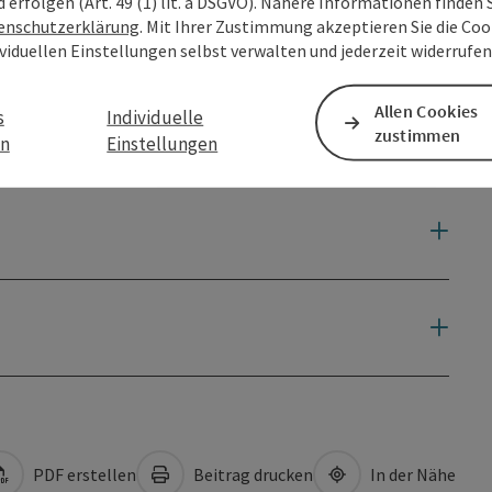
d erfolgen (Art. 49 (1) lit. a DSGVO). Nähere Informationen finden S
enschutzerklärung
. Mit Ihrer Zustimmung akzeptieren Sie die Cook
ividuellen Einstellungen selbst verwalten und jederzeit widerrufe
Allen Cookies
s
Individuelle
zustimmen
en
Einstellungen
PDF erstellen
Beitrag drucken
In der Nähe