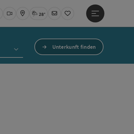
28°
Hauptmenü öffne
Aktuelles Wetter
Linz, Sprühregen
uchen
Webcams
Karte
Newsletter
Merkzettel
Unterkunft finden