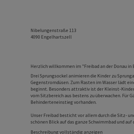
Nibelungenstraße 113
4090
Engelhartszell
Herzlich willkommen im "Freibad an der Donau in 
Drei Sprungsockel animieren die Kinder zu Sprung
Gegenstromdüsen. Zum Rasten im Wasser lädt eine t
beginnt. Besonders attraktiv ist der Kleinst-Kinde
vom Sitzbereich aus bestens zu überwachen. Für Gä
Behinderteneinstieg vorhanden.
Unser Freibad besticht vor allem durch die Sitz- u
schönen Blick auf das ganze Schwimmbad und auf di
Beschreibung vollständig anzeigen