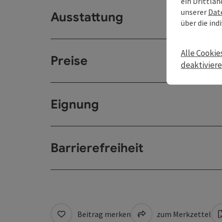
ein Drittlan
unserer
Dat
Ausstattung
über die ind
Alle Cookie
Preise
deaktivier
Eignung
Barrierefreiheit
Beitrag merken
zum Merkzettel