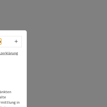
Sprachwahl - Menü öffnen
h
zerklärung
ränkten
alte
rmittlung in