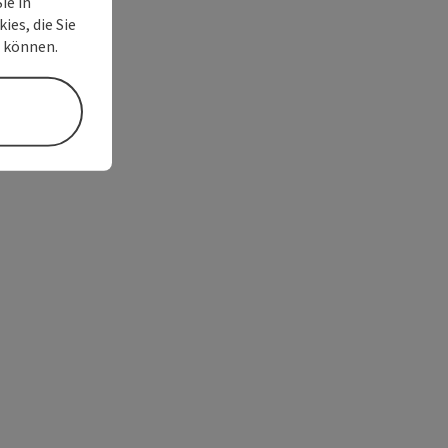
ie in
ies, die Sie
n können.