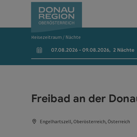
Accesskey
Accesskey
Accesskey
Accesskey
Accesskey
Accesskey
Zum Inhalt
Zur Navigation
Zum Seitenanfang
Zur Kontaktseite
Zum Impressum
Zur Startseite
[0]
[7]
[1]
[5]
[3]
[2]
Reisezeitraum / Nächte
07.08.2026
-
09.08.2026
,
2
Nächte
An- und Abreisefelder
Freibad an der Dona
Engelhartszell, Oberösterreich, Österreich