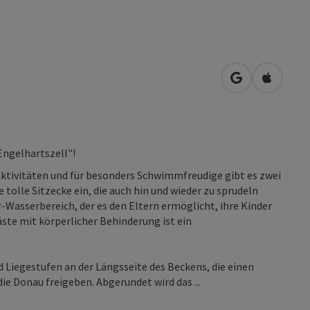
in Google Map
in Apple
Engelhartszell"!
aktivitäten und für besonders Schwimmfreudige gibt es zwei
olle Sitzecke ein, die auch hin und wieder zu sprudeln
r-Wasserbereich, der es den Eltern ermöglicht, ihre Kinder
ste mit körperlicher Behinderung ist ein
nd Liegestufen an der Längsseite des Beckens, die einen
e Donau freigeben. Abgerundet wird das ...