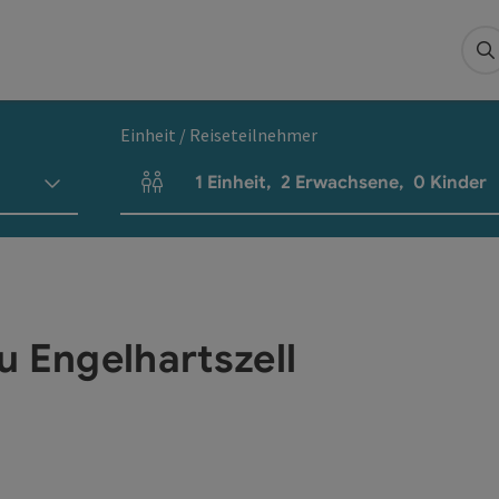
S
Einheit / Reiseteilnehmer
1
Einheit
,
2
Erwachsene
,
0
Kinder
Einheitenanzahl und Personenfelder
u Engelhartszell