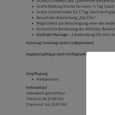
DONAU.Erlebnis Card (zahlreiche Vorteile &
Gratis Walking Stöcke für einen ½ Tag (nach
Gratis Leihfahrräder für 1 Tag (nach Verfügb
Besuch der Ausstellung „Die Zille“
Möglichkeit zur Besichtigung einer der beid
Kostenfreie Benützung des Wellness Bereich
Hydrojet Massage
– 1 Anwendung (20 min.) ko
Achtung: Sonntags keine Halbpension!
Angebot gültig je nach Verfügbarkeit, tägliche Anre
Verpflegung
Halbpension
Reiseablauf
Individuell gestaltbar!
Check in: ab 15:00 Uhr
Check out: bis 10:00 Uhr