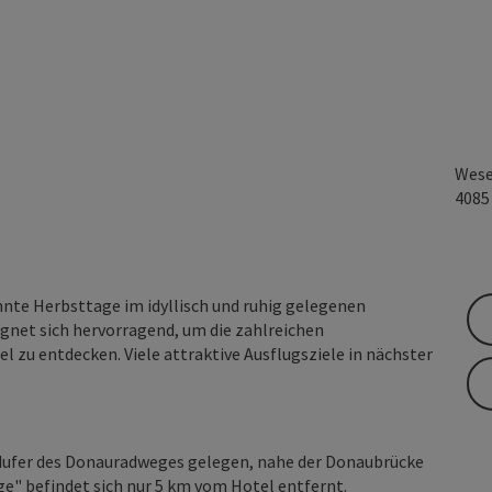
Wese
408
nnte Herbsttage im idyllisch und ruhig gelegenen
ignet sich hervorragend, um die zahlreichen
u entdecken. Viele attraktive Ausflugsziele in nächster
üdufer des Donauradweges gelegen, nahe der Donaubrücke
e" befindet sich nur 5 km vom Hotel entfernt.