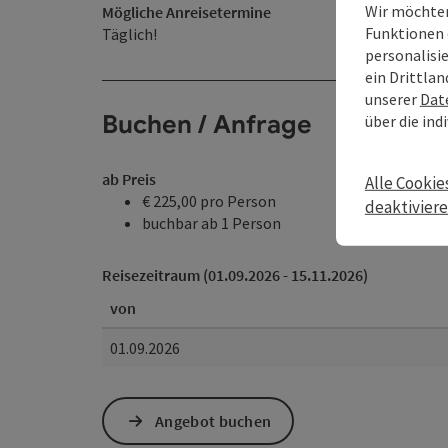
Wir möchten
Mögliche Anreisetermine
Funktionen 
Täglich!
personalisi
ein Drittlan
unserer
Dat
Buchen / Anfrage
über die ind
ab Preis
Alle Cookie
€ 225,00 pro Person
deaktivier
buchbar ab 1 Person
Reisezeitraum (01.09.2026 - 15.11.2026)
von
01.09.2026
Angebot buchen