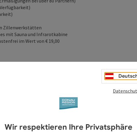
 Ermäßigungen bei über 80 Partnern)
 Verfügbarkeit)
arkeit)
en Zillenwerkstätten
es mit Sauna und Infrarotkabine
stenfrei im Wert von € 19,00
ise möglich
Deutsc
Datenschut
Wir respektieren Ihre Privatsphäre