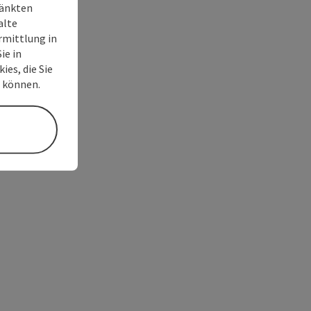
ränkten
alte
rmittlung in
ie in
ies, die Sie
n können.