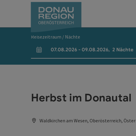
Accesskey
Accesskey
Accesskey
Accesskey
Accesskey
Accesskey
Zum Inhalt
Zur Navigation
Zum Seitenanfang
Zur Kontaktseite
Zum Impressum
Zur Startseite
[0]
[7]
[1]
[5]
[3]
[2]
Reisezeitraum / Nächte
07.08.2026
-
09.08.2026
,
2
Nächte
An- und Abreisefelder
Herbst im Donautal
Waldkirchen am Wesen, Oberösterreich, Öster