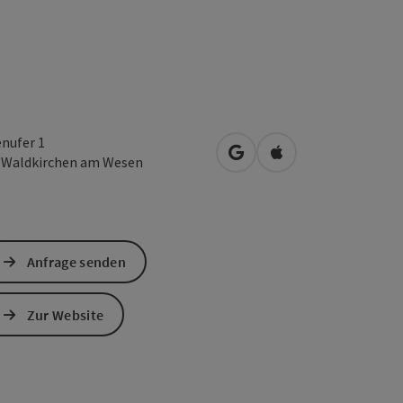
nufer 1
in Google Maps öffnen
in Apple Maps öffn
5
Waldkirchen am Wesen
Anfrage senden
Zur Website