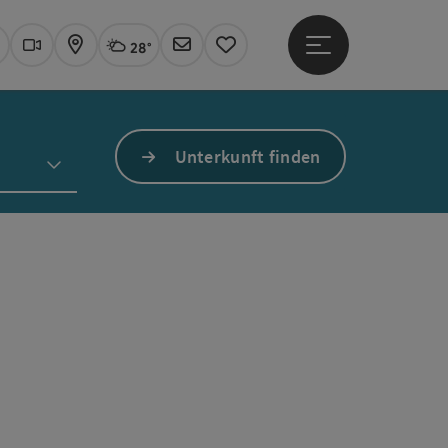
28°
Hauptmenü öffne
Aktuelles Wetter
Linz, wolkig
uchen
Webcams
Karte
Newsletter
Merkzettel
Unterkunft finden