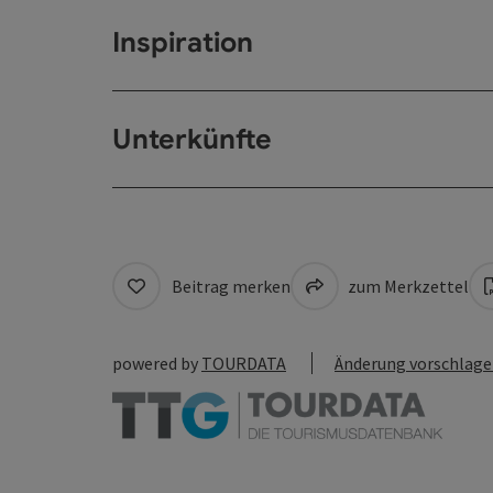
Inspiration
Unterkünfte
Beitrag merken
zum Merkzettel
powered by
TOURDATA
Änderung vorschlag