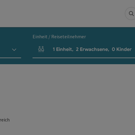
S
Einheit / Reiseteilnehmer
1
Einheit
,
2
Erwachsene
,
0
Kinder
Einheitenanzahl und Personenfelder
reich