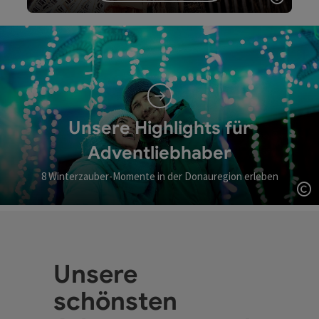
Copyri
Video
Unsere Highlights für
Adventliebhaber
8 Winterzauber-Momente in der Donauregion erleben
Co
Unsere
schönsten