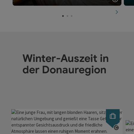
Copyrig
nächste
Winter-Auszeit in
der Donauregion