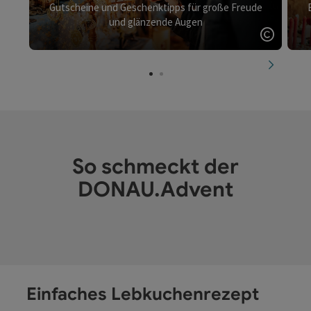
Gutscheine und Geschenktipps für große Freude
und glänzende Augen
Copyrig
nächste
So schmeckt der
DONAU.Advent
Einfaches Lebkuchenrezept