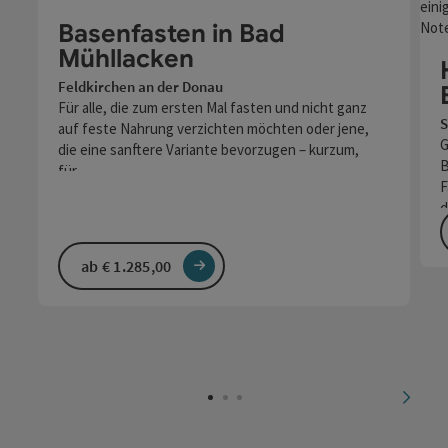
Copyri
Basenfasten in Bad
Mühllacken
Feldkirchen an der Donau
Für alle, die zum ersten Mal fasten und nicht ganz
S
auf feste Nahrung verzichten möchten oder jene,
G
die eine sanftere Variante bevorzugen – kurzum,
B
für…
F
ab € 1.285,00
nächs