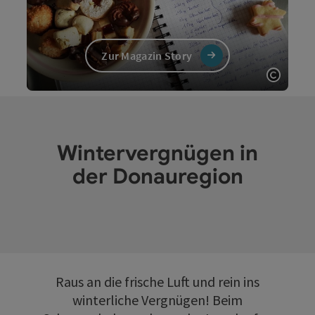
Zur Magazin Story
Copyri
Wintervergnügen in
der Donauregion
Raus an die frische Luft und rein ins
winterliche Vergnügen! Beim