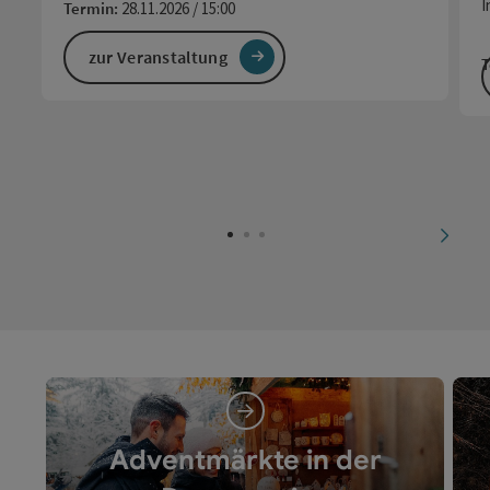
I
Termin:
28.11.2026 / 15:00
zur Veranstaltung
T
nächs
Adventmärkte in der