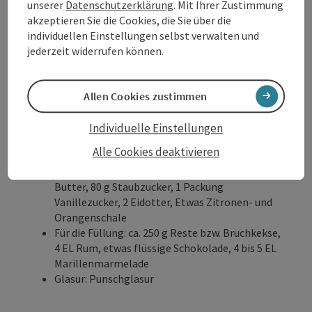
unserer
Datenschutzerklärung
. Mit Ihrer Zustimmung
akzeptieren Sie die Cookies, die Sie über die
individuellen Einstellungen selbst verwalten und
Zur Magazin Story
jederzeit widerrufen können.
Copyri
Allen Cookies zustimmen
Stefanie's Rezept-Tipp:
Punschkekx
Individuelle Einstellungen
Zutaten:
Alle Cookies deaktivieren
Für den Teig (ca. 40 Stück): 230 g Mehl, 150 g
Butter, 80 g Staubzucker, 1 Packung
Vanillezucker, 2 Eidotter, Etwas Zitronen- und
Orangenschale
Für die Füllung: ca. 250 g Reste bzw. Bruchkekse,
4 EL Rum, etwas flüssige Schokolade, 4 bis 5 EL
Marillenmarmelade
Glasur: Punschglasur