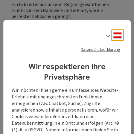
Ein Lebzelter aus unserer Region gewährt einen
Einblick in sein Handwerk und erklärt, wie ein
perfekter Lebkuchen gelingt:
Zutaten:
450g Roggenmehl gesiebt, 240g Staubzucker
gesiebt, 160g Honig, 3 Eier, 1,5 Teelöffel Natron,
Deuts
Sprach
Lebkuchengewürz sowie Zimt
Rezept:
Mehl, Staubzucker, Natron, Lebkuchengewürz
Datenschutzerklärung
und Zimt in eine Schüssel geben. Anschließend Honig
und Eier dazugeben und mit der Küchenmaschine zu
Wir respektieren Ihre
einem Teig kneten lassen. Den Teig etwa eine Stunde
rasten lassen, ausrollen, mit Ei bestreichen und
Privatsphäre
beliebig mit Mandel, kandierten Früchten oder Nüsse
belegen. Zum Schluss den Lebkuchen bei Ober- und
Wir möchten Ihnen gerne ein umfassendes Website-
Unterhitze ca. 10 min hell backen.
Erlebnis mit uneingeschränkten Funktionen
ermöglichen (z.B. Chatbot, Suche), Zugriffe
analysieren sowie Inhalte personalisieren, wofür wir
Cookies verwenden. Vereinzelt kann eine
Datenübermittlung in ein Drittland erfolgen (Art. 49
(1) lit. a DSGVO). Nähere Informationen finden Sie in