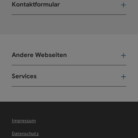
Kontaktformular
Kont
Andere Webseiten
And
Services
Ser
Impressum
Datenschutz