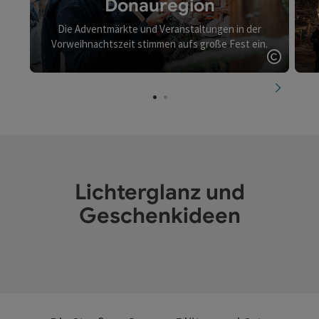
Donauregion
Die Adventmärkte und Veranstaltungen in der
Vorweihnachtszeit stimmen aufs große Fest ein.
Copyrig
nächste
Lichterglanz und
Geschenkideen