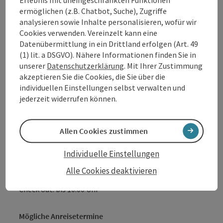
Ermäßigungen bei über 80 Partnern)
ermöglichen (z.B. Chatbot, Suche), Zugriffe
Gratis Walking-Stöcke für einen ½ Tag (nach
analysieren sowie Inhalte personalisieren, wofür wir
Verfügbarkeit)
Cookies verwenden. Vereinzelt kann eine
Datenübermittlung in ein Drittland erfolgen (Art. 49
Achtung: Sonntags keine Halbpension!
(1) lit. a DSGVO). Nähere Informationen finden Sie in
unserer
Datenschutzerklärung
. Mit Ihrer Zustimmung
Angebot gültig je nach Verfügbarkeit, tägliche Anreise
akzeptieren Sie die Cookies, die Sie über die
möglich
individuellen Einstellungen selbst verwalten und
jederzeit widerrufen können.
Verpflegung
Allen Cookies zustimmen
Halbpension
Individuelle Einstellungen
Reiseablauf
Individuell gestaltbar!
Alle Cookies deaktivieren
Check in: ab 15:00 Uhr
Check out: bis 10:00 Uhr
Mögliche Anreisetermine