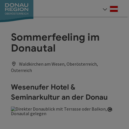
Accesskey
Accesskey
Accesskey
Accesskey
Accesskey
Accesskey
Zum Inhalt
Zur Navigation
Zum Seitenanfang
Zur Kontaktseite
Zum Impressum
Zur Startseite
[0]
[7]
[1]
[5]
[3]
[2]
Deut
Sprach
Sommerfeeling im
Donautal
Waldkirchen am Wesen, Oberösterreich,
Österreich
Wesenufer Hotel &
Seminarkultur an der Donau
Copyrig