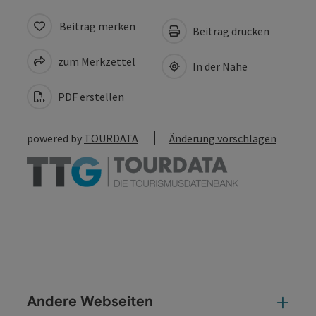
Beitrag merken
Beitrag drucken
zum Merkzettel
In der Nähe
PDF erstellen
powered by
TOURDATA
Änderung vorschlagen
Andere Webseiten
And