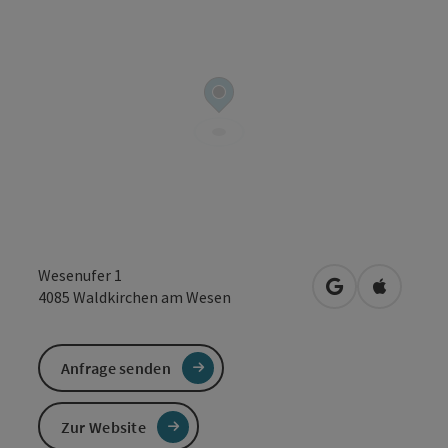
Wesenufer 1
in Google Maps
in Apple 
4085
Waldkirchen am Wesen
Anfrage senden
Zur Website