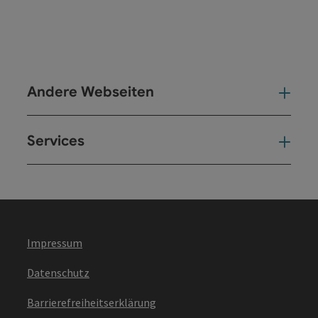
Andere Webseiten
And
Services
Ser
Impressum
Datenschutz
Barrierefreiheitserklärung