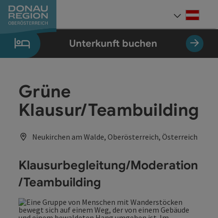
Accesskey
Accesskey
Accesskey
Accesskey
Accesskey
Accesskey
Zum Inhalt
Zur Navigation
Zum Seitenanfang
Zur Kontaktseite
Zum Impressum
Zur Startseite
[0]
[7]
[1]
[5]
[3]
[2]
Deut
Sprach
Unterkunft buchen
Grüne
Klausur/Teambuilding
Neukirchen am Walde, Oberösterreich, Österreich
Klausurbegleitung/Moderation
/Teambuilding