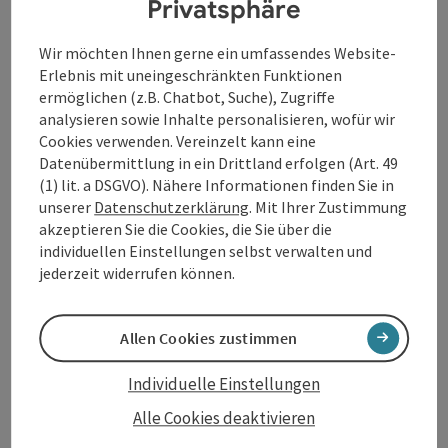
Privatsphäre
€ 98,00 pro Person
€ 498,00 pro Familie/Gruppe
Wir möchten Ihnen gerne ein umfassendes Website-
buchbar ab 5 Personen
Erlebnis mit uneingeschränkten Funktionen
ermöglichen (z.B. Chatbot, Suche), Zugriffe
Reisezeiträume (04.08.2026 - 04.08.2028)
analysieren sowie Inhalte personalisieren, wofür wir
Cookies verwenden. Vereinzelt kann eine
Einträge anzeigen
Datenübermittlung in ein Drittland erfolgen (Art. 49
(1) lit. a DSGVO). Nähere Informationen finden Sie in
unserer
Datenschutzerklärung
. Mit Ihrer Zustimmung
von
bis
akzeptieren Sie die Cookies, die Sie über die
04.08.2026
04.08.2026
individuellen Einstellungen selbst verwalten und
jederzeit widerrufen können.
05.08.2026
05.08.2026
06.08.2026
06.08.2026
Allen Cookies zustimmen
07.08.2026
07.08.2026
Individuelle Einstellungen
Alle Cookies deaktivieren
10.08.2026
10.08.2026