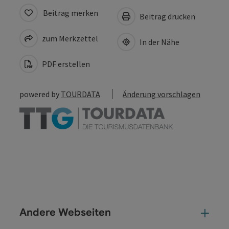
Beitrag merken
Beitrag drucken
zum Merkzettel
In der Nähe
PDF erstellen
powered by
TOURDATA
Änderung vorschlagen
Andere Webseiten
And