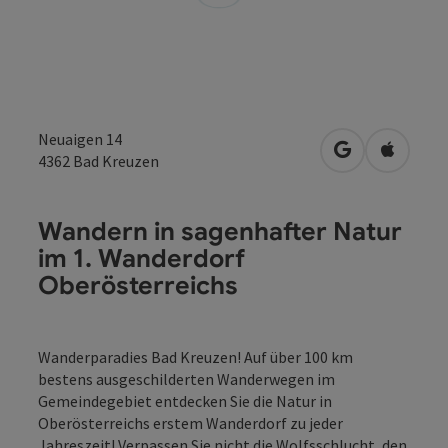
Neuaigen 14
in Google Map
in Apple
4362
Bad Kreuzen
Wandern in sagenhafter Natur
im 1. Wanderdorf
Oberösterreichs
Wanderparadies Bad Kreuzen! Auf über 100 km
bestens ausgeschilderten Wanderwegen im
Gemeindegebiet entdecken Sie die Natur in
Oberösterreichs erstem Wanderdorf zu jeder
Jahreszeit! Verpassen Sie nicht die Wolfsschlucht, den