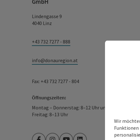
GmbH
Lindengasse 9
4040 Linz
+43 732 7277 - 888
info@donauregion.at
Fax: +43 732 7277 - 804
Öffnungszeiten:
Montag – Donnerstag: 8–12 Uhr und 13–16 Uhr
Freitag: 8–13 Uhr
Wir möchten
Funktionen 
personalisi