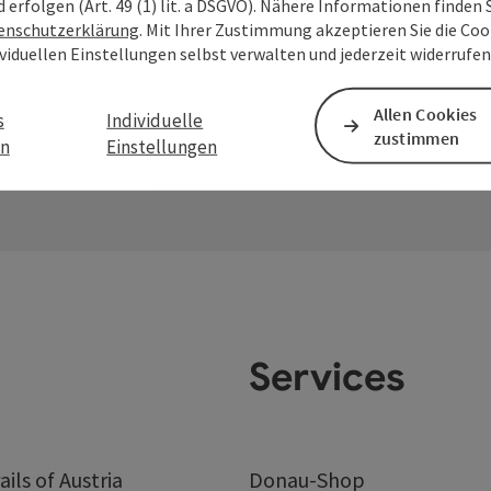
Senden
d erfolgen (Art. 49 (1) lit. a DSGVO). Nähere Informationen finden S
enschutzerklärung
. Mit Ihrer Zustimmung akzeptieren Sie die Cook
ividuellen Einstellungen selbst verwalten und jederzeit widerrufe
Allen Cookies
s
Individuelle
zustimmen
en
Einstellungen
Services
ails of Austria
Donau-Shop