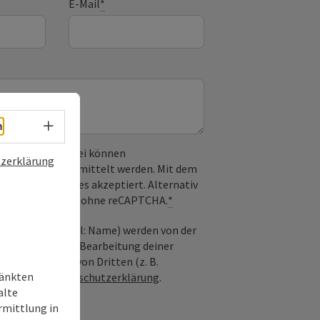
E-Mail
*
Sprachwahl - Menü öffnen
h
 verwendet. Dabei können
zerklärung
) an Google übermittelt werden. Mit dem
derlichen Cookies akzeptiert. Alternativ
il möglich – ganz ohne reCAPTCHA.
*
nfrage; optional: Name) werden von der
ießlich für die Bearbeitung deiner
n die Anfrage von Dritten (z. B.
ränkten
Siehe auch
Datenschutzerklärung
.
alte
rmittlung in