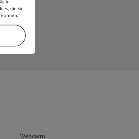
ie in
ies, die Sie
n können.
Webcams