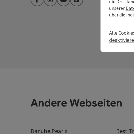
ein Drittlan
Facebook
Instagram
YouTube
LinkedIn
unserer
Dat
über die ind
Alle Cookie
deaktivier
Andere Webseiten
Danube.Pearls
Best Tr