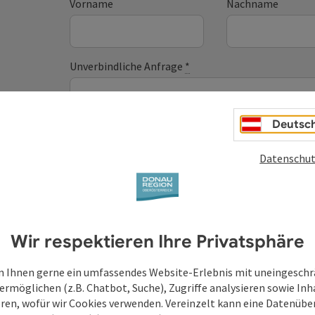
Vorname
Nachname
Unverbindliche Anfrage
*
Deutsc
Zum Schutz vor Spam wird Google reCAPTCHA
Datenschut
personenbezogene Daten (z. B. die IP-Adresse
Absenden des Formulars werden die dafür erfor
ist eine Kontaktaufnahme jederzeit per E-Ma
Deine bekannt gegebenen Daten (E-Mail-Adresse, A
Wir respektieren Ihre Privatsphäre
WGD Donau Oberösterreich Tourismus GmbH ausschl
Anfrage verwendet und nur dann weitergegeben, wen
 Ihnen gerne ein umfassendes Website-Erlebnis mit uneingesch
touristische Leistungsträger) zu beantworten ist. 
ermöglichen (z.B. Chatbot, Suche), Zugriffe analysieren sowie Inh
eren, wofür wir Cookies verwenden. Vereinzelt kann eine Datenübe