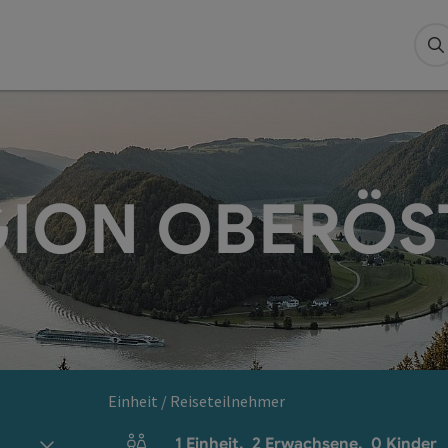
S
ION OBERÖS
Einheit / Reiseteilnehmer
1
Einheit
,
2
Erwachsene
,
0
Kinder