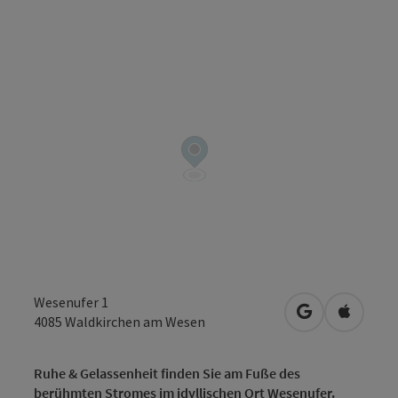
Wesenufer 1
in Google Map
in Apple
4085
Waldkirchen am Wesen
Ruhe & Gelassenheit finden Sie am Fuße des
berühmten Stromes im idyllischen Ort Wesenufer.