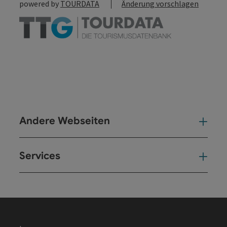
powered by
TOURDATA
Änderung vorschlagen
Andere Webseiten
And
Services
Ser