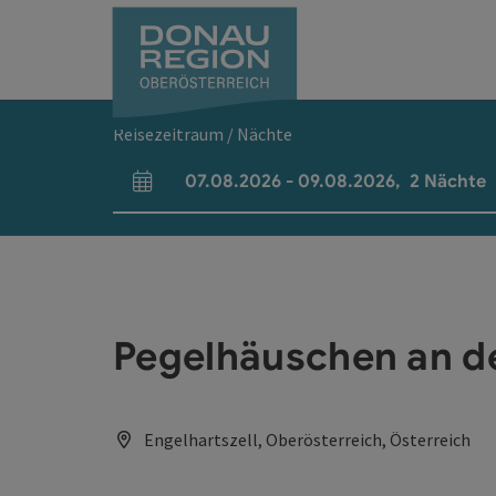
Accesskey
Accesskey
Accesskey
Accesskey
Accesskey
Accesskey
Zum Inhalt
Zur Navigation
Zum Seitenanfang
Zur Kontaktseite
Zum Impressum
Zur Startseite
[0]
[7]
[1]
[5]
[3]
[2]
Reisezeitraum / Nächte
07.08.2026
-
09.08.2026
,
2
Nächte
An- und Abreisefelder
Pegelhäuschen an d
Engelhartszell, Oberösterreich, Österreich