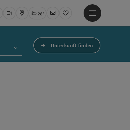
28°
Hauptmenü öffne
Aktuelles Wetter
Linz, wolkig
uchen
Webcams
Karte
Newsletter
Merkzettel
Unterkunft finden