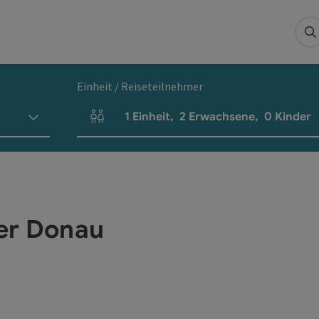
S
Einheit / Reiseteilnehmer
1
Einheit
,
2
Erwachsene
,
0
Kinder
Einheitenanzahl und Personenfelder
er Donau