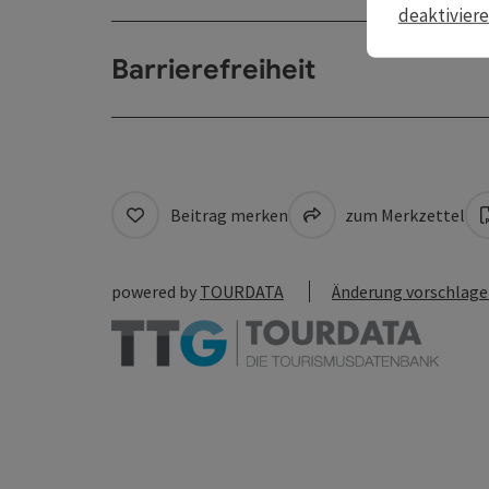
deaktivier
Barrierefreiheit
Beitrag merken
zum Merkzettel
powered by
TOURDATA
Änderung vorschlag