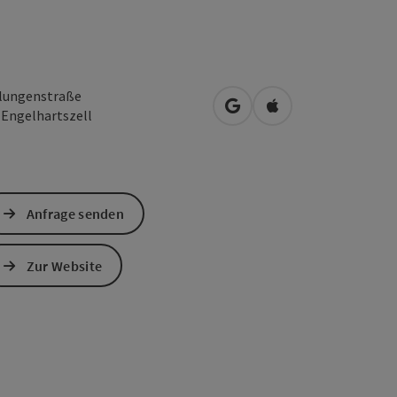
lungenstraße
in Google Maps öffnen
in Apple Maps öffn
0
Engelhartszell
Anfrage senden
Zur Website