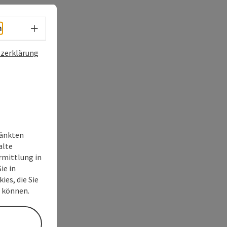
Sprachwahl - Menü öffnen
h
zerklärung
ränkten
alte
rmittlung in
ie in
ies, die Sie
n können.