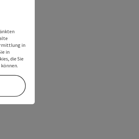
ränkten
alte
rmittlung in
ie in
ies, die Sie
n können.