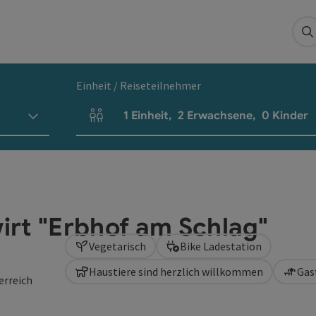
S
Einheit / Reiseteilnehmer
1
Einheit
,
2
Erwachsene
,
0
Kinder
Einheitenanzahl und Personenfelder
rt "Erbhof am Schlag"
Vegetarisch
Bike Ladestation
Haustiere sind herzlich willkommen
Gas
erreich