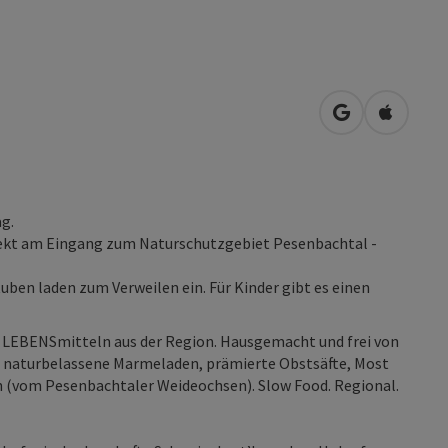
in Google Map
in Apple
g.
rekt am Eingang zum Naturschutzgebiet Pesenbachtal -
ben laden zum Verweilen ein. Für Kinder gibt es einen
t LEBENSmitteln aus der Region. Hausgemacht und frei von
 naturbelassene Marmeladen, prämierte Obstsäfte, Most
h (vom Pesenbachtaler Weideochsen). Slow Food. Regional.