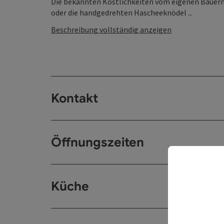
Die bekannten Köstlichkeiten vom eigenen Bauern
oder die handgedrehten Hascheeknödel ...
Beschreibung vollständig anzeigen
Kontakt
Öffnungszeiten
Küche