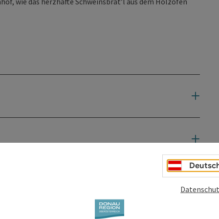
hof, wie das herzhafte Schweinsbrat’l aus dem Holzofen
Deutsc
Datenschut