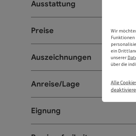
Ausstattung
Preise
Wir möchten
Funktionen 
personalisi
ein Drittlan
Auszeichnungen
unserer
Dat
über die ind
Anreise/Lage
Alle Cookie
deaktivier
Eignung