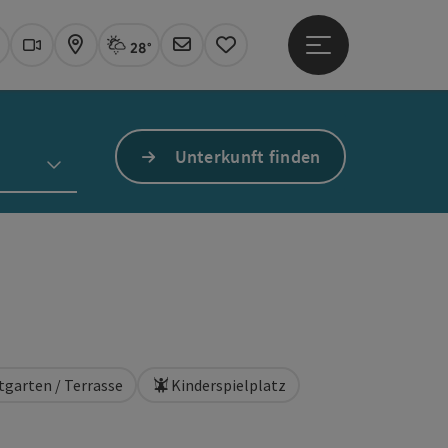
28°
Hauptmenü öffne
Aktuelles Wetter
Linz, Regenschauer
uchen
Webcams
Karte
Newsletter
Merkzettel
Unterkunft finden
tgarten / Terrasse
Kinderspielplatz