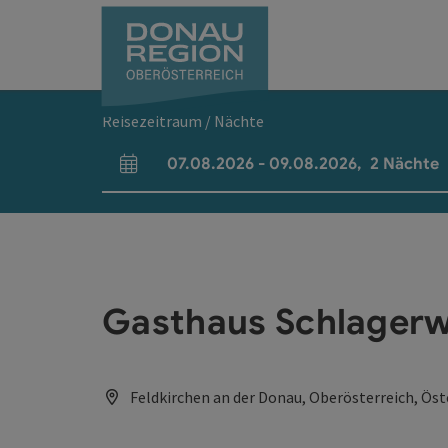
Accesskey
Accesskey
Accesskey
Accesskey
Accesskey
Accesskey
Zum Inhalt
Zur Navigation
Zum Seitenanfang
Zur Kontaktseite
Zum Impressum
Zur Startseite
[0]
[7]
[1]
[5]
[3]
[2]
Reisezeitraum / Nächte
07.08.2026
-
09.08.2026
,
2
Nächte
An- und Abreisefelder
Gasthaus Schlagerwi
Feldkirchen an der Donau, Oberösterreich, Öst