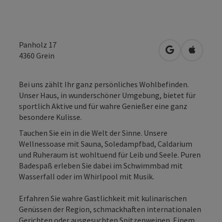
Panholz 17
in Google Map
in Apple
4360
Grein
Bei uns zählt Ihr ganz persönliches Wohlbefinden.
Unser Haus, in wunderschöner Umgebung, bietet für
sportlich Aktive und für wahre Genießer eine ganz
besondere Kulisse.
Tauchen Sie ein in die Welt der Sinne. Unsere
Wellnessoase mit Sauna, Soledampfbad, Caldarium
und Ruheraum ist wohltuend für Leib und Seele. Puren
Badespaß erleben Sie dabei im Schwimmbad mit
Wasserfall oder im Whirlpool mit Musik.
Erfahren Sie wahre Gastlichkeit mit kulinarischen
Genüssen der Region, schmackhaften internationalen
Gerichten oder ausgesuchten Spitzenweinen. Einem