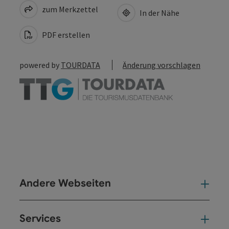
zum Merkzettel
In der Nähe
PDF erstellen
powered by
TOURDATA
Änderung vorschlagen
Andere Webseiten
And
Services
Ser