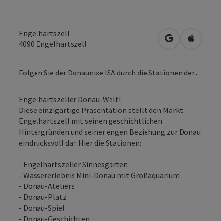
Engelhartszell
in Google Map
in Apple
4090
Engelhartszell
Folgen Sie der Donaunixe ISA durch die Stationen der...
Engelhartszeller Donau-Welt!
Diese einzigartige Präsentation stellt den Markt
Engelhartszell mit seinen geschichtlichen
Hintergründen und seiner engen Beziehung zur Donau
eindrucksvoll dar. Hier die Stationen:
- Engelhartszeller Sinnesgarten
- Wassererlebnis Mini-Donau mit Großaquarium
- Donau-Ateliers
- Donau-Platz
- Donau-Spiel
- Donau-Geschichten