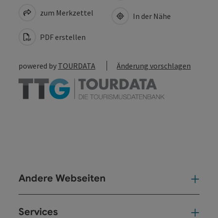
zum Merkzettel
In der Nähe
PDF erstellen
powered by
TOURDATA
Änderung vorschlagen
Andere Webseiten
And
Services
Ser