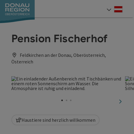
Accesskey
Accesskey
Accesskey
Accesskey
Accesskey
Accesskey
Zum Inhalt
Zur Navigation
Zum Seitenanfang
Zur Kontaktseite
Zum Impressum
Zur Startseite
[0]
[7]
[1]
[5]
[3]
[2]
Deut
Sprach
Pension Fischerhof
Feldkirchen an der Donau, Oberösterreich,
Österreich
nächst
Haustiere sind herzlich willkommen