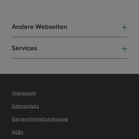
Andere Webseiten
And
Services
Ser
Impressum
Datenschutz
Barrierefreiheitserklärung
AGBs