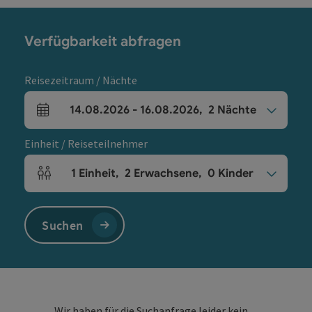
Verfügbarkeit abfragen
Reisezeitraum / Nächte
14.08.2026
-
16.08.2026
,
2
Nächte
An- und Abreisefelder
Einheit / Reiseteilnehmer
1
Einheit
,
2
Erwachsene
,
0
Kinder
Einheitenanzahl und Personenfelder
Suchen
Wir haben für die Suchanfrage leider kein