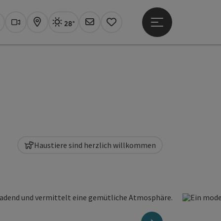
28°
Hauptmenü öffne
Aktuelles Wetter
Linz, sonnig
uchen
Webcams
Karte
Newsletter
Merkzettel
Haustiere sind herzlich willkommen