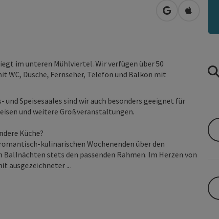
in Google Map
in Apple
liegt im unteren Mühlviertel. Wir verfügen über 50
it WC, Dusche, Fernseher, Telefon und Balkon mit
 und Speisesaales sind wir auch besonders geeignet für
reisen und weitere Großveranstaltungen.
ondere Küche?
on romantisch-kulinarischen Wochenenden über den
en Ballnächten stets den passenden Rahmen. Im Herzen von
t ausgezeichneter ...