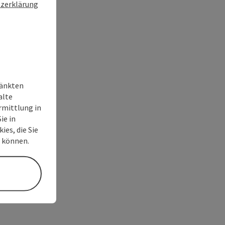
zerklärung
ränkten
alte
rmittlung in
ie in
ies, die Sie
n können.