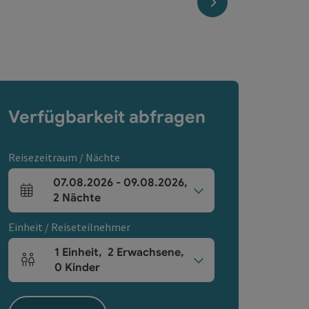
nächstes Element
Verfügbarkeit abfragen
Reisezeitraum / Nächte
07.08.2026
-
09.08.2026
,
An- und Abreisefelder
2
Nächte
Einheit / Reiseteilnehmer
1
Einheit
,
2
Erwachsene
,
Einheitenanzahl und Personenfelder
0
Kinder