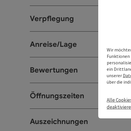
Verpflegung
Anreise/Lage
Wir möchten
Funktionen 
personalisi
Bewertungen
ein Drittlan
unserer
Dat
über die ind
Öffnungszeiten
Alle Cookie
deaktivier
Auszeichnungen