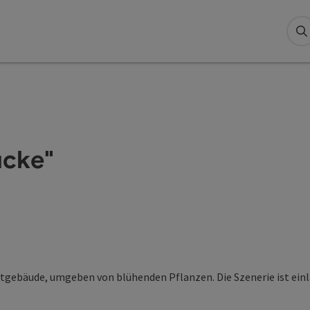
S
ücke"