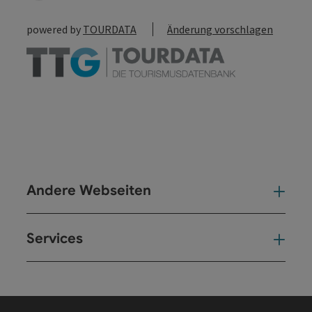
powered by
TOURDATA
Änderung vorschlagen
Andere Webseiten
And
Services
Ser