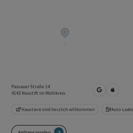
Passauer Straße 14
in Google Maps
in Apple 
4143
Neustift im Mühlkreis
Haustiere sind herzlich willkommen
Auto Lade
Anfrage senden