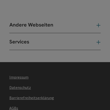
Andere Webseiten
And
Services
Ser
Impressum
Datenschutz
Barrierefreiheitserklärung
AGBs