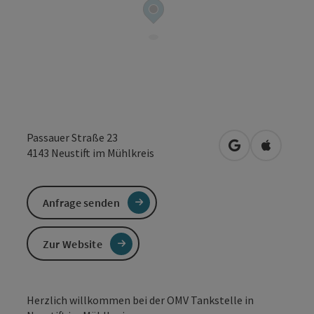
Passauer Straße 23
in Google Maps
in Apple 
4143
Neustift im Mühlkreis
Anfrage senden
Zur Website
Herzlich willkommen bei der OMV Tankstelle in