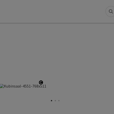
S
right öffnen
Copyright öffnen