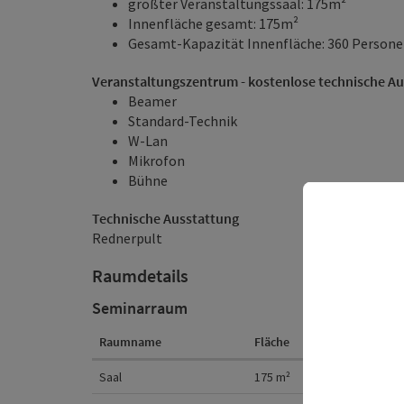
größter Veranstaltungssaal: 175m²
Innenfläche gesamt: 175m²
Gesamt-Kapazität Innenfläche: 360 Person
Veranstaltungszentrum - kostenlose technische A
Beamer
Standard-Technik
W-Lan
Mikrofon
Bühne
Technische Ausstattung
Rednerpult
Raumdetails
Seminarraum
Raumname
Fläche
Kino
Raumdetails
Saal
175
m²
360