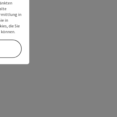
ränkten
alte
rmittlung in
ie in
ies, die Sie
n können.