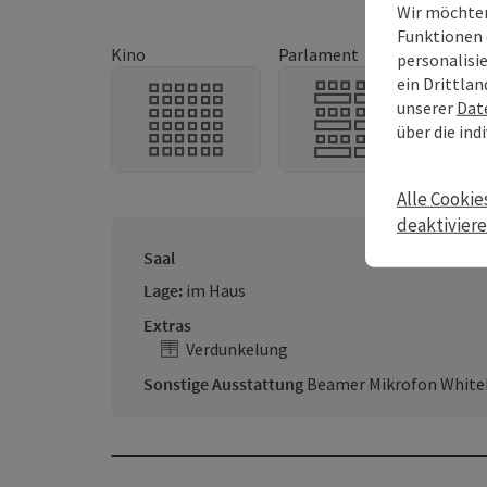
Wir möchten
Funktionen 
Kino
Parlament
U-Fo
personalisi
ein Drittlan
unserer
Dat
über die ind
Alle Cookie
deaktivier
Saal
Lage:
im Haus
Extras
Verdunkelung
Sonstige Ausstattung
Beamer Mikrofon Whiteb