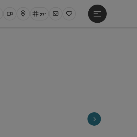
27°
Hauptmenü öffne
Aktuelles Wetter
Linz, sonnig
uchen
Webcams
Karte
Newsletter
Merkzettel
nächstes Element