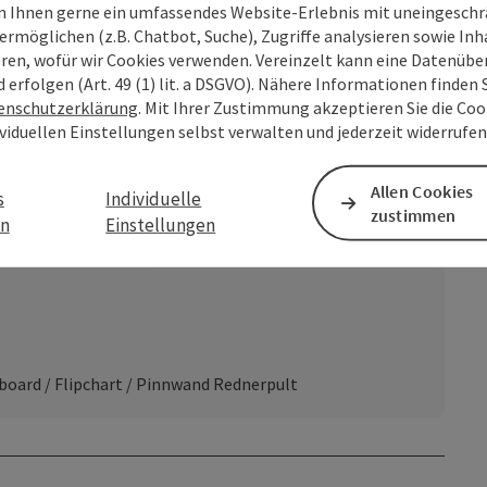
 Ihnen gerne ein umfassendes Website-Erlebnis mit uneingesch
ermöglichen (z.B. Chatbot, Suche), Zugriffe analysieren sowie Inh
rm
Gala
eren, wofür wir Cookies verwenden. Vereinzelt kann eine Datenübe
d erfolgen (Art. 49 (1) lit. a DSGVO). Nähere Informationen finden S
enschutzerklärung
. Mit Ihrer Zustimmung akzeptieren Sie die Cook
ividuellen Einstellungen selbst verwalten und jederzeit widerrufe
Allen Cookies
s
Individuelle
zustimmen
en
Einstellungen
oard / Flipchart / Pinnwand Rednerpult