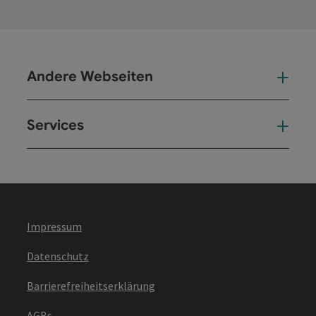
Andere Webseiten
And
Services
Ser
Impressum
Datenschutz
Barrierefreiheitserklärung
AGBs