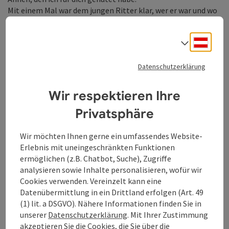
Mit einem Mal war dem jungen Ritter klar, wer er war und wo
er hingehörte. Mit dem Schatz baute er die Burg Rannariedl
wieder auf und lebte dort glücklich und zufrieden – wie einst
Deuts
Sprach
sein Vater.
© Helmut Wittmann
Datenschutzerklärung
Wir respektieren Ihre
Privatsphäre
Wir möchten Ihnen gerne ein umfassendes Website-
Erlebnis mit uneingeschränkten Funktionen
ermöglichen (z.B. Chatbot, Suche), Zugriffe
analysieren sowie Inhalte personalisieren, wofür wir
Cookies verwenden. Vereinzelt kann eine
Datenübermittlung in ein Drittland erfolgen (Art. 49
(1) lit. a DSGVO). Nähere Informationen finden Sie in
unserer
Datenschutzerklärung
. Mit Ihrer Zustimmung
akzeptieren Sie die Cookies, die Sie über die