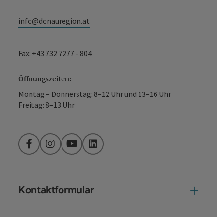
info@donauregion.at
Fax: +43 732 7277 - 804
Öffnungszeiten:
Montag – Donnerstag: 8–12 Uhr und 13–16 Uhr
Freitag: 8–13 Uhr
Facebook
Instagram
YouTube
LinkedIn
Kontaktformular
Kont