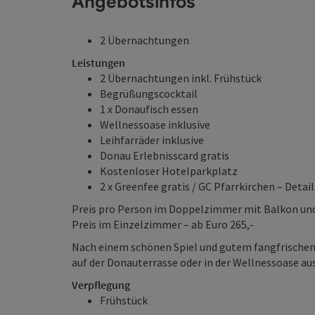
Angebotsinfos
2 Übernachtungen
Leistungen
2 Übernachtungen inkl. Frühstück
Begrüßungscocktail
1 x Donaufisch essen
Wellnessoase inklusive
Leihfarräder inklusive
Donau Erlebnisscard gratis
Kostenloser Hotelparkplatz
2 x Greenfee gratis / GC Pfarrkirchen – Deta
Preis pro Person im Doppelzimmer mit Balkon und 
Preis im Einzelzimmer – ab Euro 265,-
Nach einem schönen Spiel und gutem fangfrischen 
auf der Donauterrasse oder in der Wellnessoase au
Verpflegung
Frühstück