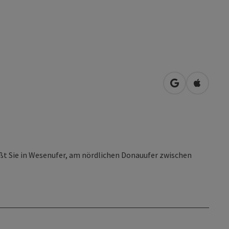
in Google Map
in Apple
t Sie in Wesenufer, am nördlichen Donauufer zwischen