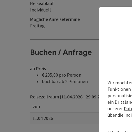
Reiseablauf
​Individuell
Mögliche Anreisetermine
Freitag
Buchen / Anfrage
ab Preis
€ 235,00 pro Person
buchbar ab 2 Personen
Wir möchten
Funktionen 
personalisi
Reisezeitraum (11.04.2026 - 29.09.2026)
ein Drittlan
von
unserer
Dat
über die ind
11.04.2026