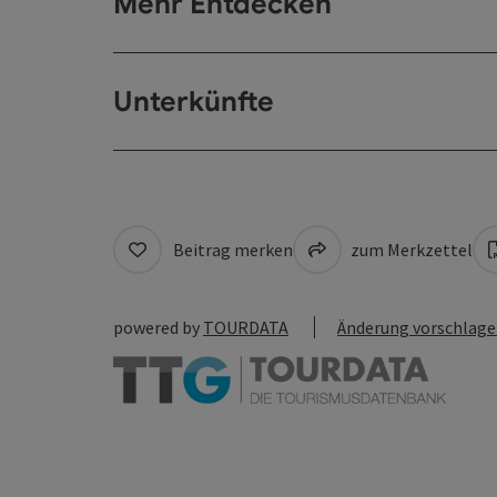
Mehr Entdecken
Unterkünfte
Beitrag merken
zum Merkzettel
powered by
TOURDATA
Änderung vorschlag