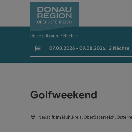
Accesskey
Accesskey
Accesskey
Accesskey
Accesskey
Accesskey
Zum Inhalt
Zur Navigation
Zum Seitenanfang
Zur Kontaktseite
Zum Impressum
Zur Startseite
[0]
[7]
[1]
[5]
[3]
[2]
Reisezeitraum / Nächte
07.08.2026
-
09.08.2026
,
2
Nächte
An- und Abreisefelder
Golfweekend
Neustift im Mühlkreis, Oberösterreich, Österr