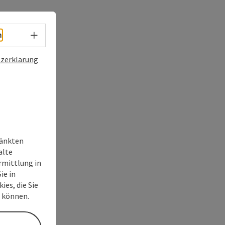
Sprachwahl - Menü öffnen
h
zerklärung
ränkten
alte
rmittlung in
ie in
ies, die Sie
n können.