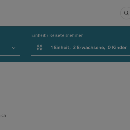
S
Einheit / Reiseteilnehmer
1
Einheit
,
2
Erwachsene
,
0
Kinder
Einheitenanzahl und Personenfelder
eich