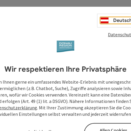
Deutsc
Datenschut
Wir respektieren Ihre Privatsphäre
 Ihnen gerne ein umfassendes Website-Erlebnis mit uneingesch
ermöglichen (z.B. Chatbot, Suche), Zugriffe analysieren sowie Inh
eren, wofür wir Cookies verwenden. Vereinzelt kann eine Datenübe
d erfolgen (Art. 49 (1) lit. a DSGVO). Nähere Informationen finden S
bis
enschutzerklärung
. Mit Ihrer Zustimmung akzeptieren Sie die Cook
ividuellen Einstellungen selbst verwalten und jederzeit widerrufe
29.09.2026
Allen Cookies