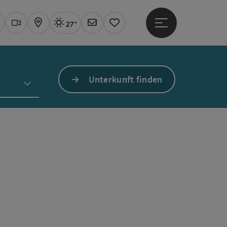
27°
Hauptmenü öffne
Aktuelles Wetter
Linz, sonnig
uchen
Webcams
Karte
Newsletter
Merkzettel
Unterkunft finden