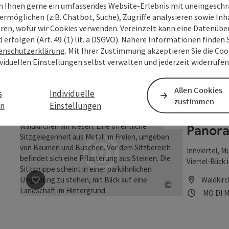
 Ihnen gerne ein umfassendes Website-Erlebnis mit uneingesch
Pfarrk
ermöglichen (z.B. Chatbot, Suche), Zugriffe analysieren sowie Inh
Wesen
eren, wofür wir Cookies verwenden. Vereinzelt kann eine Datenübe
d erfolgen (Art. 49 (1) lit. a DSGVO). Nähere Informationen finden S
-x-
enschutzerklärung
. Mit Ihrer Zustimmung akzeptieren Sie die Cook
ividuellen Einstellungen selbst verwalten und jederzeit widerrufe
Beitrag merken
: Pfarrkirche St. Wolfgang in Wesenuf
Waldkir
©
Öffnung
Mon
D
MO
DI
M
Copyright öff
Allen Cookies
s
Individuelle
zustimmen
en
Einstellungen
Vier-Vi
Panor
Innviertel, M
Viertel-Blick
oberösterrei
Beitrag merken
: Vier-Viertel-Blick | Sauwald Panora
Waldkir
©
grandiose We
Öffnung
Mon
D
MO
DI
M
ganz Besonde
Copyright öff
jeweilige Vie
„g’wachsene 
liegt direkt