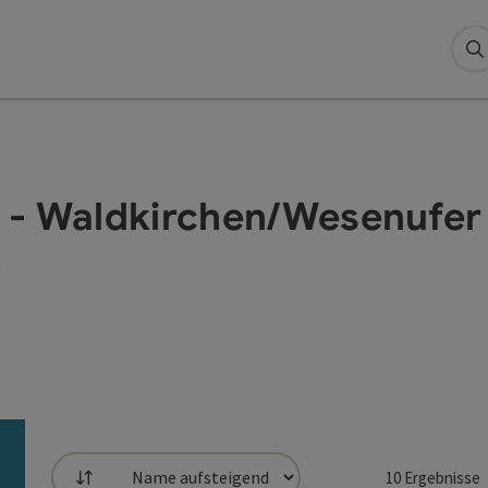
S
 - Waldkirchen/Wesenufer
h
10
Ergebnisse
Sortierung