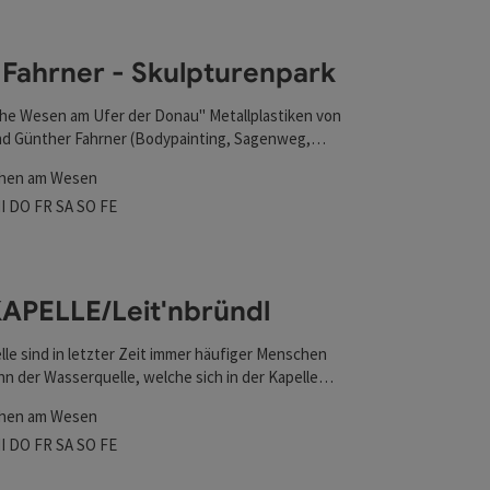
l verfeinert werden kann. Die Ergebnisse in der Liste wer
r Fahrner - Skulpturenpark
he Wesen am Ufer der Donau" Metallplastiken von
d Günther Fahrner (Bodypainting, Sagenweg,
rk, Galerie,...)
chen am Wesen
szeiten
tag geöffnet
ienstag geöffnet
Mittwoch geöffnet
Donnerstag geöffnet
Freitag geöffnet
Samstag geöffnet
Sonntag geöffnet
Feiertag geöffnet
I
DO
FR
SA
SO
FE
nen
PELLE/Leit'nbründl
le sind in letzter Zeit immer häufiger Menschen
nn der Wasserquelle, welche sich in der Kapelle
rde in vergangen Zeiten eine heilende Wirkung
chen am Wesen
n.
szeiten
tag geöffnet
ienstag geöffnet
Mittwoch geöffnet
Donnerstag geöffnet
Freitag geöffnet
Samstag geöffnet
Sonntag geöffnet
Feiertag geöffnet
I
DO
FR
SA
SO
FE