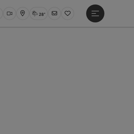
28°
Hauptmenü öffne
Aktuelles Wetter
Linz, Regenschauer
uchen
Webcams
Karte
Newsletter
Merkzettel