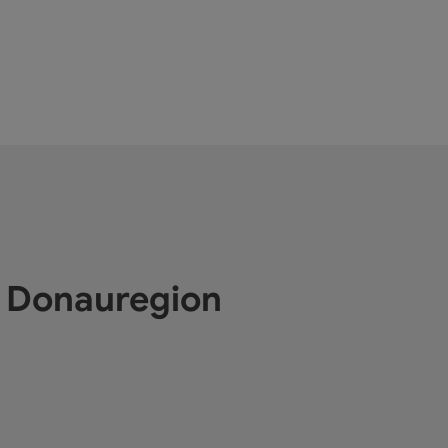
s.
e Donauregion