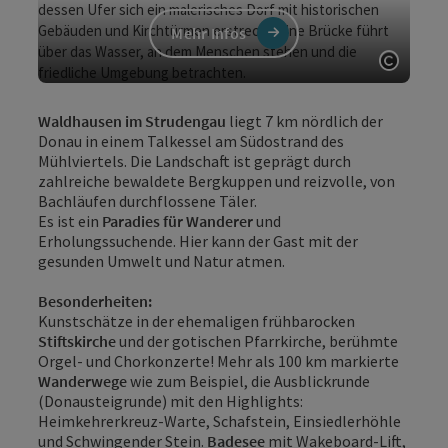
Mehr Infos
Copyri
Waldhausen im Strudengau
liegt 7 km nördlich der
Donau in einem Talkessel am Südostrand des
Mühlviertels. Die Landschaft ist geprägt durch
zahlreiche bewaldete Bergkuppen und reizvolle, von
Bachläufen durchflossene Täler.
Es ist ein
Paradies für Wanderer
und
Erholungssuchende. Hier kann der Gast mit der
gesunden Umwelt und Natur atmen.
Besonderheiten:
Kunstschätze in der ehemaligen frühbarocken
Stiftskirche
und der gotischen Pfarrkirche, berühmte
Orgel- und Chorkonzerte! Mehr als 100 km markierte
Wanderwege
wie zum Beispiel, die Ausblickrunde
(Donausteigrunde) mit den Highlights:
Heimkehrerkreuz-Warte, Schafstein, Einsiedlerhöhle
und Schwingender Stein.
Badesee
mit Wakeboard-Lift,