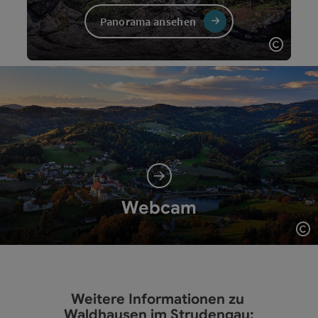
Panorama ansehen
Copyri
Webcam
Co
Weitere Informationen zu
Waldhausen im Strudengau: