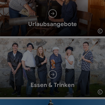
Urlaubsangebote
Co
Essen & Trinken
Co