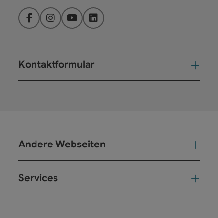
Facebook
Instagram
YouTube
LinkedIn
Kontaktformular
Kont
Andere Webseiten
And
Services
Ser