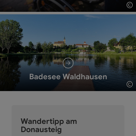
Co
Badesee Waldhausen
Co
Wandertipp am
Donausteig