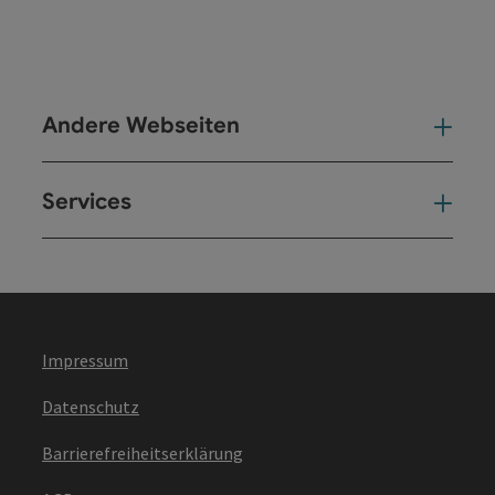
Andere Webseiten
And
Services
Ser
Impressum
Datenschutz
Barrierefreiheitserklärung