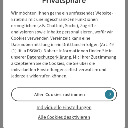
Privatsphäre
Musik von
Wolfgang Amadeus Mozart
Wir möchten Ihnen gerne ein umfassendes Website-
Erlebnis mit uneingeschränkten Funktionen
ermöglichen (z.B. Chatbot, Suche), Zugriffe
analysieren sowie Inhalte personalisieren, wofür wir
Kontakt
Cookies verwenden. Vereinzelt kann eine
Datenübermittlung in ein Drittland erfolgen (Art. 49
(1) lit. a DSGVO). Nähere Informationen finden Sie in
Veranstaltungsort
unserer
Datenschutzerklärung
. Mit Ihrer Zustimmung
akzeptieren Sie die Cookies, die Sie über die
individuellen Einstellungen selbst verwalten und
Anreise/Lage
jederzeit widerrufen können.
Zugehörige Veranstaltungen
Allen Cookies zustimmen
Preise
Individuelle Einstellungen
Alle Cookies deaktivieren
Eignung