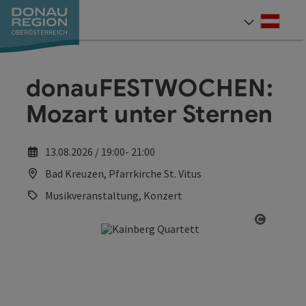
Accesskey
Accesskey
Accesskey
Accesskey
Accesskey
Accesskey
Zum Inhalt
Zur Navigation
Zum Seitenanfang
Zur Kontaktseite
Zum Impressum
Zur Startseite
[0]
[7]
[1]
[5]
[3]
[2]
Deut
Sprach
donauFESTWOCHEN:
Mozart unter Sternen
13.08.2026 / 19:00- 21:00
Bad Kreuzen, Pfarrkirche St. Vitus
Musikveranstaltung, Konzert
Copyrig