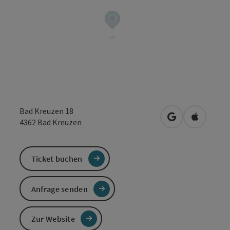
Bad Kreuzen 18
in Google Maps
in Apple 
4362
Bad Kreuzen
Ticket buchen
Anfrage senden
Zur Website