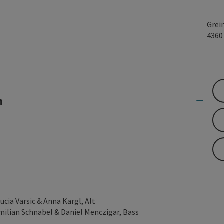
Grei
436
n
cia Varsic & Anna Kargl, Alt
milian Schnabel & Daniel Menczigar, Bass