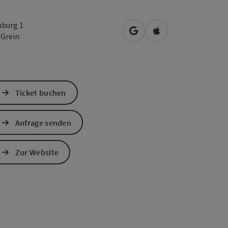
nburg 1
in Google Maps öffnen
in Apple Maps öffn
0
Grein
Ticket buchen
Anfrage senden
Zur Website