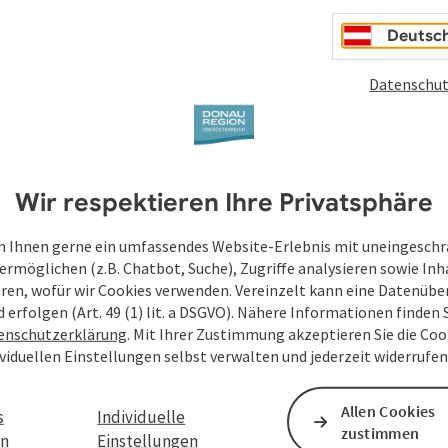
iche Intelligenz unser Denken, unsere Entscheidungen und
Deutsc
senden KI Sophia. Zwischen Musik von Bach, Champagner und
Datenschut
ine die Fragen ihrer Bewunderer mit beeindruckender
iche Frage stellt, öffnet sich ein Raum für Nachdenken und
ankenexperiment über Fortschritt, Verantwortung und die
m einen vielschichtigen, berührenden Blick auf unsere
Wir respektieren Ihre Privatsphäre
 Ihnen gerne ein umfassendes Website-Erlebnis mit uneingesch
ermöglichen (z.B. Chatbot, Suche), Zugriffe analysieren sowie Inh
eren, wofür wir Cookies verwenden. Vereinzelt kann eine Datenübe
d erfolgen (Art. 49 (1) lit. a DSGVO). Nähere Informationen finden S
enschutzerklärung
. Mit Ihrer Zustimmung akzeptieren Sie die Cook
ividuellen Einstellungen selbst verwalten und jederzeit widerrufe
Allen Cookies
s
Individuelle
zustimmen
en
Einstellungen