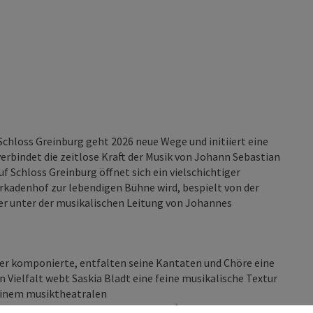
chloss Greinburg geht 2026 neue Wege und initiiert eine
erbindet die zeitlose Kraft der Musik von Johann Sebastian
 Schloss Greinburg öffnet sich ein vielschichtiger
rkadenhof zur lebendigen Bühne wird, bespielt von der
r unter der musikalischen Leitung von Johannes
er komponierte, entfalten seine Kantaten und Chöre eine
n Vielfalt webt Saskia Bladt eine feine musikalische Textur
einem musiktheatralen
lipp Blom werden aktuelle gesellschaftliche Fragen poetisch