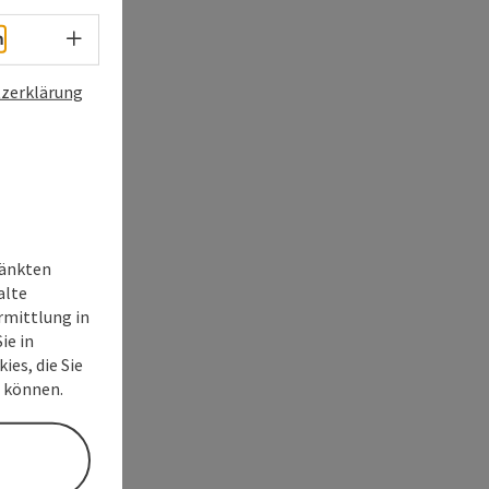
Sprachwahl - Menü öffnen
h
zerklärung
ränkten
alte
rmittlung in
ie in
ies, die Sie
n können.