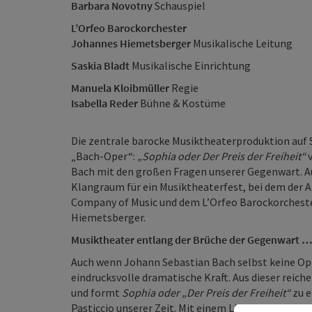
Barbara Novotny
Schauspiel
L’Orfeo Barockorchester
Johannes Hiemetsberger
Musikalische Leitung
Saskia Bladt
Musikalische Einrichtung
Manuela Kloibmüller
Regie
Isabella Reder
Bühne & Kostüme
Die zentrale barocke Musiktheaterproduktion auf S
„Bach-Oper“:
„Sophia oder Der Preis der Freiheit“
v
Bach mit den großen Fragen unserer Gegenwart. Auf
Klangraum für ein Musiktheaterfest, bei dem der A
Company of Music und dem L’Orfeo Barockorcheste
Hiemetsberger.
Musiktheater entlang der Brüche der Gegenwart …
Auch wenn Johann Sebastian Bach selbst keine Op
eindrucksvolle dramatische Kraft. Aus dieser reiche
und formt
Sophia oder „Der Preis der Freiheit“
zu 
Pasticcio unserer Zeit. Mit einem Libretto von Phi