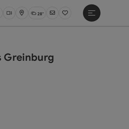
28°
Hauptmenü öffne
Aktuelles Wetter
Linz, wolkig
uchen
Webcams
Karte
Newsletter
Merkzettel
 Greinburg
t öffnen