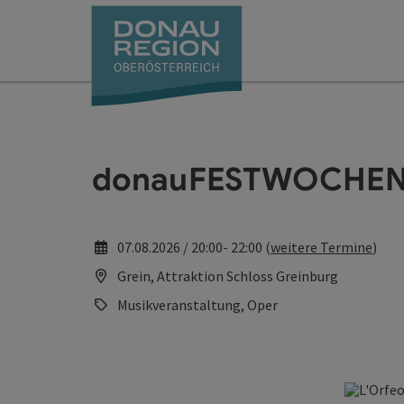
Accesskey
Accesskey
Accesskey
Accesskey
Accesskey
Accesskey
Zum Inhalt
Zur Navigation
Zum Seitenanfang
Zur Kontaktseite
Zum Impressum
Zur Startseite
[0]
[7]
[1]
[5]
[3]
[2]
donauFESTWOCHEN: 
07.08.2026 / 20:00- 22:00 (
weitere Termine
)
Grein, Attraktion Schloss Greinburg
Musikveranstaltung, Oper