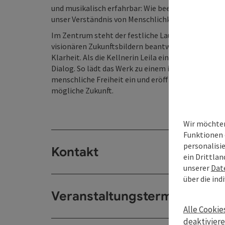
und musikalisch erfahrbar: Wie beeinflusst Künstl
unser Verständnis von Menschlichkeit?
Im Zentrum steht der festliche Launch der allwis
visionären Zukunftsbildern beantwortet die Masch
Klarheit. Als die Kellnerin Leila eine sehr persönl
Dialog. So lädt das Werk zu einem intensiven Ged
menschliche Freiheit ein und eröffnet dem Publiku
mögliche Zukunft.
Wir möchten
Funktionen 
personalisi
Kontakt
ein Drittlan
unserer
Dat
über die ind
Veranstaltungstermin/e
Alle Cookie
deaktivier