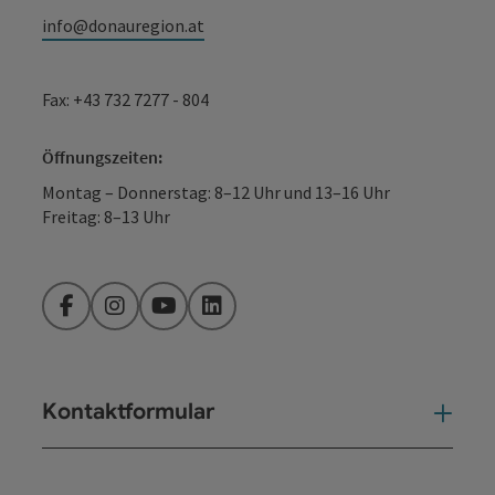
info@donauregion.at
Fax: +43 732 7277 - 804
Öffnungszeiten:
Montag – Donnerstag: 8–12 Uhr und 13–16 Uhr
Freitag: 8–13 Uhr
Facebook
Instagram
YouTube
LinkedIn
Kontaktformular
Kont