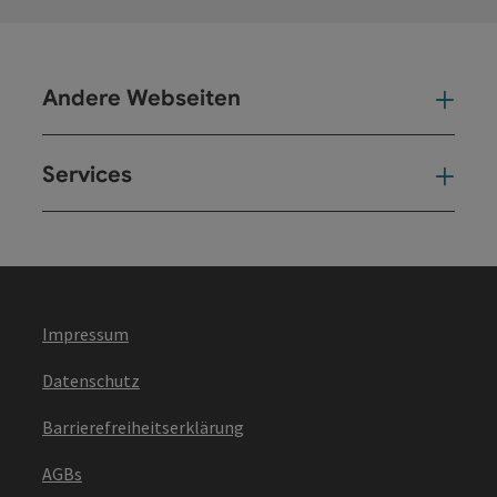
Andere Webseiten
And
Services
Ser
Impressum
Datenschutz
Barrierefreiheitserklärung
AGBs