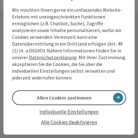
Wir möchten Ihnen gerne ein umfassendes Website-
Erlebnis mit uneingeschränkten Funktionen
ermöglichen (z.B. Chatbot, Suche), Zugriffe
analysieren sowie Inhalte personalisieren, wofür wir
Kontakt
Cookies verwenden. Vereinzelt kann eine
Datenübermittlung in ein Drittland erfolgen (Art. 49
(1) lit. a DSGVO). Nähere Informationen finden Sie in
unserer
Datenschutzerklärung
. Mit Ihrer Zustimmung
Tourismusverband Donauregion
akzeptieren Sie die Cookies, die Sie über die
Oberösterreich
individuellen Einstellungen selbst verwalten und
WGD Donau Oberösterreich Tourismus
jederzeit widerrufen können.
GmbH
Allen Cookies zustimmen
Lindengasse 9
4040 Linz
Individuelle Einstellungen
Alle Cookies deaktivieren
+43 732 7277 - 888