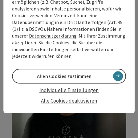
ermöglichen (z.B. Chatbot, Suche), Zugriffe
analysieren sowie Inhalte personalisieren, wofür wir
Die Talkrunde zum Thema
„Mit Entscheidungskraft
Zukunft gestalten"
gemeinsam mit spannenden
Cookies verwenden. Vereinzelt kann eine
Persönlichkeiten aus der Donauregion.
Datenübermittlung in ein Drittland erfolgen (Art. 49
(1) lit. a DSGVO). Nähere Informationen finden Sie in
unserer
Datenschutzerklärung
. Mit Ihrer Zustimmung
akzeptieren Sie die Cookies, die Sie über die
Dr.
individuellen Einstellungen selbst verwalten und
jederzeit widerrufen können.
Albert Schmidbauer
Gründer BIOGENA & IKUNA Naturresort
Allen Cookies zustimmen
Der promovierte Betriebswirt ist
Mehrfachunternehmer und Visionär. Mit
Individuelle Einstellungen
unternehmerischem Mut entwickelte er aus
einem einfachen Indianerspielplatz das
Alle Cookies deaktivieren
heutige IKUNA Naturresort in Natternbach –
ein 50‑Millionen‑Euro‑Resort und
mittlerweile der größte Nächtigungsbringer
der Donauregion in Oberösterreich. Seit über
zwanzig Jahren steht er für eine neue Art des