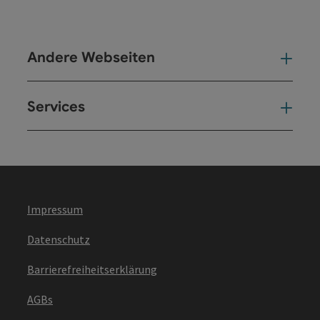
Andere Webseiten
And
Services
Ser
Impressum
Datenschutz
Barrierefreiheitserklärung
AGBs