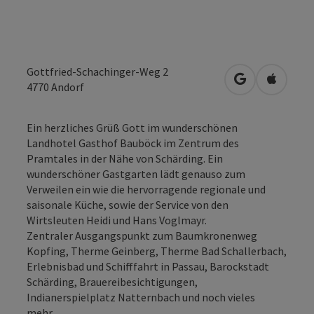
Gottfried-Schachinger-Weg 2
in Google Map
in Apple
4770
Andorf
Ein herzliches Grüß Gott im wunderschönen
Landhotel Gasthof Bauböck im Zentrum des
Pramtales in der Nähe von Schärding. Ein
wunderschöner Gastgarten lädt genauso zum
Verweilen ein wie die hervorragende regionale und
saisonale Küche, sowie der Service von den
Wirtsleuten Heidi und Hans Voglmayr.
Zentraler Ausgangspunkt zum Baumkronenweg
Kopfing, Therme Geinberg, Therme Bad Schallerbach,
Erlebnisbad und Schifffahrt in Passau, Barockstadt
Schärding, Brauereibesichtigungen,
Indianerspielplatz Natternbach und noch vieles
mehr....