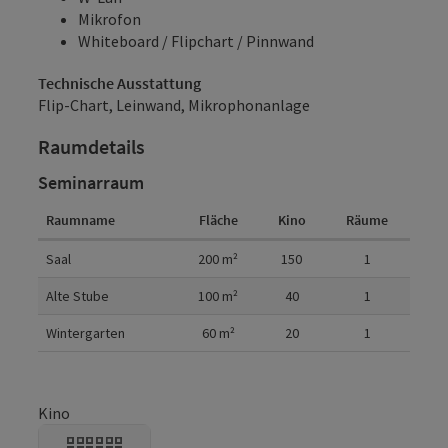
Mikrofon
Whiteboard / Flipchart / Pinnwand
Technische Ausstattung
Flip-Chart, Leinwand, Mikrophonanlage
Raumdetails
Seminarraum
Raumname
Fläche
Kino
Räume
Raumdetails
Saal
200
m²
150
1
Alte Stube
100
m²
40
1
Wintergarten
60
m²
20
1
Kino