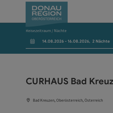
Accesskey
Accesskey
Accesskey
Accesskey
Accesskey
Accesskey
Zum Inhalt
Zur Navigation
Zum Seitenanfang
Zur Kontaktseite
Zum Impressum
Zur Startseite
[0]
[7]
[1]
[5]
[3]
[2]
Reisezeitraum / Nächte
14.08.2026
-
16.08.2026
,
2
Nächte
An- und Abreisefelder
CURHAUS Bad Kreuze
Bad Kreuzen, Oberösterreich, Österreich