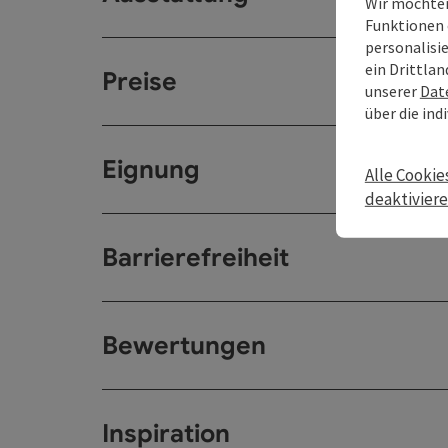
Wir möchten
Funktionen 
personalisi
ein Drittlan
Preise
unserer
Dat
über die ind
Eignung
Alle Cookie
deaktivier
Barrierefreiheit
Bewertungen
Inspiration