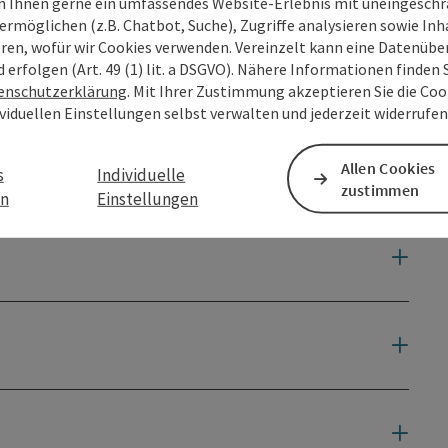
 Ihnen gerne ein umfassendes Website-Erlebnis mit uneingesch
ermöglichen (z.B. Chatbot, Suche), Zugriffe analysieren sowie Inh
eren, wofür wir Cookies verwenden. Vereinzelt kann eine Datenübe
d erfolgen (Art. 49 (1) lit. a DSGVO). Nähere Informationen finden S
enschutzerklärung
. Mit Ihrer Zustimmung akzeptieren Sie die Cook
ividuellen Einstellungen selbst verwalten und jederzeit widerrufe
Allen Cookies
s
Individuelle
zustimmen
en
Einstellungen