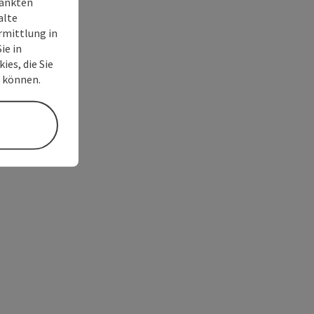
ränkten
alte
rmittlung in
ie in
ies, die Sie
n können.