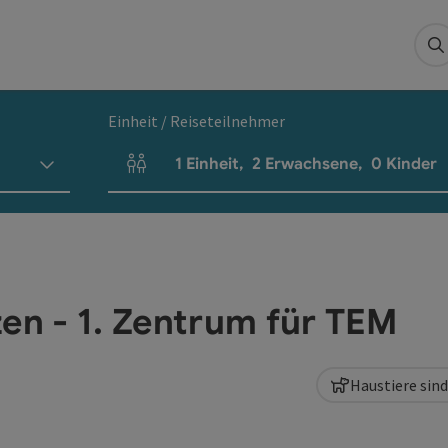
S
Einheit / Reiseteilnehmer
1
Einheit
,
2
Erwachsene
,
0
Kinder
Einheitenanzahl und Personenfelder
n - 1. Zentrum für TEM
Haustiere sin