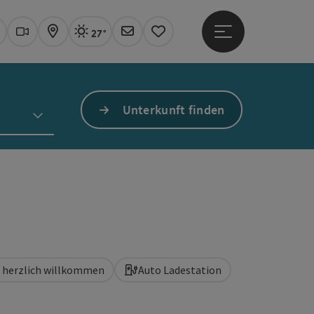
27°
Hauptmenü öffne
Aktuelles Wetter
Linz, sonnig
uchen
Webcams
Karte
Newsletter
Merkzettel
Unterkunft finden
d herzlich willkommen
Auto Ladestation