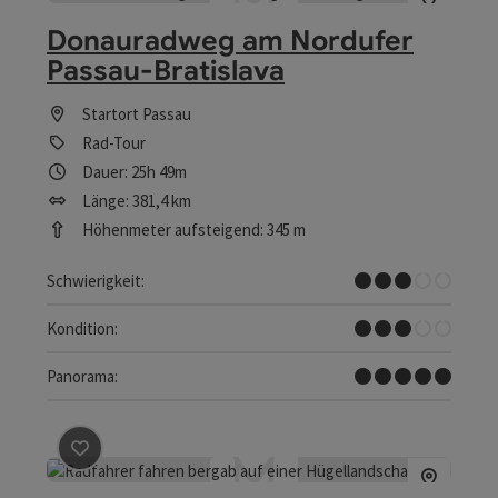
Donauradweg am Nordufer
Passau-Bratislava
Startort
Passau
Rad-Tour
Dauer: 25h 49m
Länge: 381,4 km
Höhenmeter aufsteigend: 345 m
Mittel
Schwierigkeit:
Mittel
Kondition:
Traumtour
Panorama:
Beitrag merken
: Mühlviertler Schnuppertour