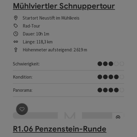
Mühlviertler Schnuppertour
Startort
Neustift im Mühlkreis
Rad-Tour
Dauer: 10h 1m
Länge: 118,3 km
Höhenmeter aufsteigend: 2.619 m
Mittel
Schwierigkeit:
Schwer
Kondition:
Tolles Panorama
Panorama:
Beitrag merken
: R1.06 Penzenstein-Runde
R1.06 Penzenstein-Runde