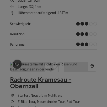
Dauer: 18h 52m
Länge: 232,4 km
Höhenmeter aufsteigend: 4.357 m
Mittel
Schwierigkeit:
Mittel
Kondition:
Einige Ausblicke
Panorama:
Beitrag merken
: Radroute Kramesau - Obernzell
Radroute Kramesau -
Obernzell
Startort
Neustift im Mühlkreis
E-Bike-Tour, Mountainbike-Tour, Rad-Tour