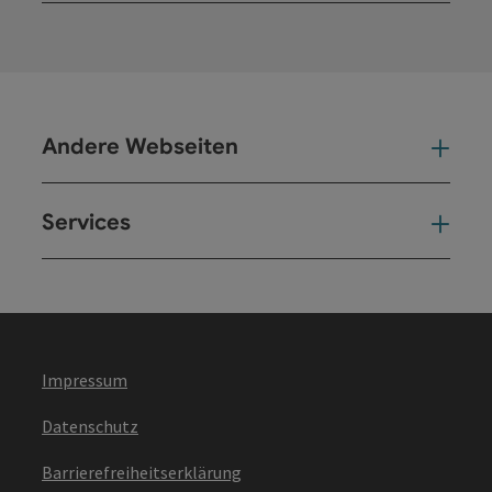
Andere Webseiten
And
Services
Ser
Impressum
Datenschutz
Barrierefreiheitserklärung