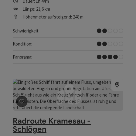
Dauer: 1h 44m
Länge: 21,6 km
Höhenmeter aufsteigend: 248 m
Leicht
Schwierigkeit:
Leicht
Kondition:
Tolles Panorama
Panorama:
Beitrag merken
: Radroute Kramesau - Schlögen
Radroute Kramesau -
Schlögen