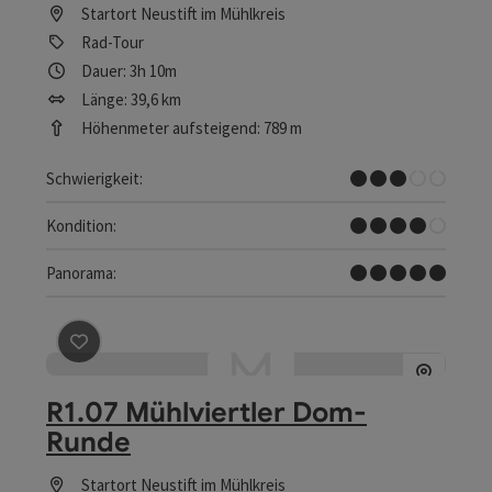
Startort
Neustift im Mühlkreis
Rad-Tour
Dauer: 3h 10m
Länge: 39,6 km
Höhenmeter aufsteigend: 789 m
Mittel
Schwierigkeit:
Schwer
Kondition:
Traumtour
Panorama:
Beitrag merken
: R1.07 Mühlviertler Dom-Runde
R1.07 Mühlviertler Dom-
Runde
Startort
Neustift im Mühlkreis