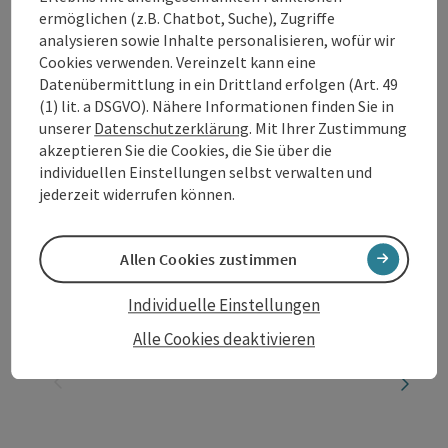
Seenradrundweg
ermöglichen (z.B. Chatbot, Suche), Zugriffe
analysieren sowie Inhalte personalisieren, wofür wir
Startort
Neustift im Mühlkreis
Cookies verwenden. Vereinzelt kann eine
E-Bike-Tour, Mountainbike-Tour, Rad-Tour
Datenübermittlung in ein Drittland erfolgen (Art. 49
(1) lit. a DSGVO). Nähere Informationen finden Sie in
Dauer: 2h 14m
unserer
Datenschutzerklärung
. Mit Ihrer Zustimmung
Länge: 27,1 km
akzeptieren Sie die Cookies, die Sie über die
Höhenmeter aufsteigend: 529 m
individuellen Einstellungen selbst verwalten und
jederzeit widerrufen können.
Mittel
Schwierigkeit:
Mittel
Kondition:
Allen Cookies zustimmen
Tolles Panorama
Panorama:
Individuelle Einstellungen
Alle Cookies deaktivieren
Seite zurück
Seite 