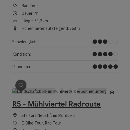
Rad-Tour
Dauer: 4h
Länge: 53,2 km
Höhenmeter aufsteigend: 768 m
Mittel
Schwierigkeit:
Schwer
Kondition:
Traumtour
Panorama:
Beitrag merken
: R5 - Mühlviertel Radroute
R5 - Mühlviertel Radroute
Startort
Neustift im Mühlkreis
E-Bike-Tour, Rad-Tour